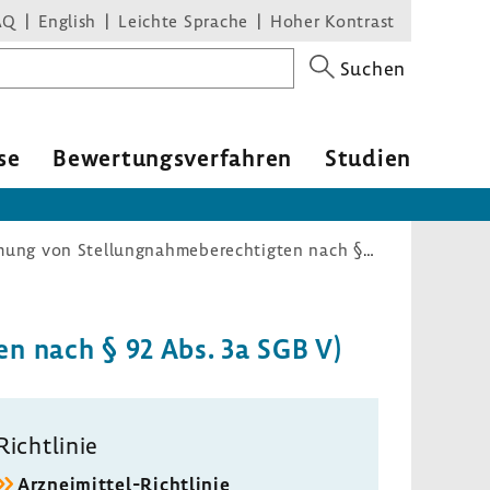
AQ
English
Leichte Sprache
Hoher Kontrast
Suchen
se
Bewer­tungs­ver­fahren
Studien
Arzneimittel-Richtlinie (Bestimmung von Stellungnahmeberechtigten nach § 92 Abs. 3a SGB V)
ten nach § 92 Abs. 3a SGB V)
Richt­linie
Arzneimittel-​Richtlinie