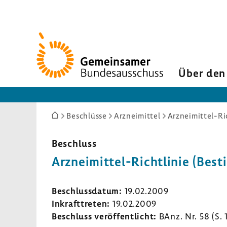
Zur
Startseite
Über den
Sie
Beschlüsse
Arzneimittel
Arzneimittel-Ri
sind
hier:
Beschluss
Arzneimittel-​Richtlinie (Best
Beschluss­datum:
19.02.2009
Inkraft­treten:
19.02.2009
Beschluss veröf­fent­licht:
BAnz. Nr. 58 (S.