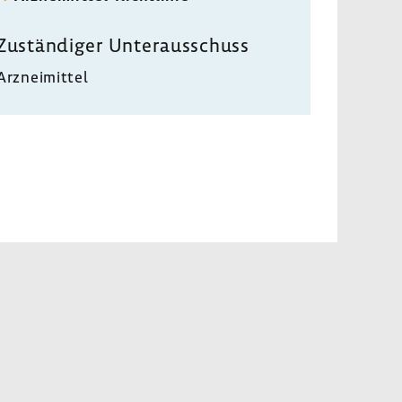
Zustän­diger Unter­aus­schuss
Arznei­mittel