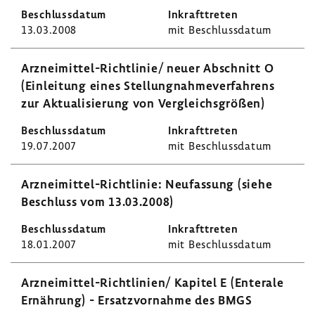
13.03.2008
mit Beschluss­datum
Arzneimittel-​Richtlinie/ neuer Abschnitt O
(Einlei­tung eines Stel­lung­nah­me­ver­fah­rens
zur Aktua­li­sie­rung von Vergleichs­größen)
19.07.2007
mit Beschluss­datum
Arzneimittel-​Richtlinie: Neufas­sung (siehe
Beschluss vom 13.03.2008)
18.01.2007
mit Beschluss­datum
Arzneimittel-​Richtlinien/ Kapitel E (Ente­rale
Ernäh­rung) - Ersatz­vor­nahme des BMGS