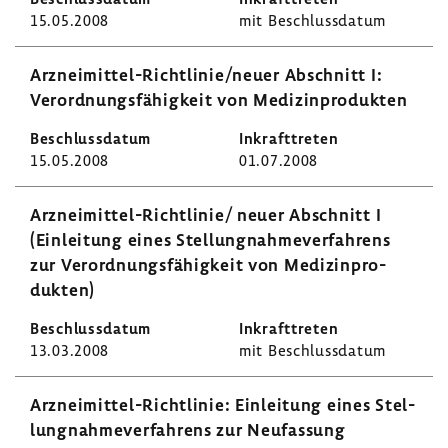
15.05.2008
mit Beschluss­datum
Arzneimittel-​Richtlinie/neuer Abschnitt I:
Verord­nungs­fä­hig­keit von Medi­zin­pro­dukten
15.05.2008
01.07.2008
Arzneimittel-​Richtlinie/ neuer Abschnitt I
(Einlei­tung eines Stel­lung­nah­me­ver­fah­rens
zur Verord­nungs­fä­hig­keit von Medi­zin­pro­
dukten)
13.03.2008
mit Beschluss­datum
Arzneimittel-​Richtlinie: Einlei­tung eines Stel­
lung­nah­me­ver­fah­rens zur Neufas­sung