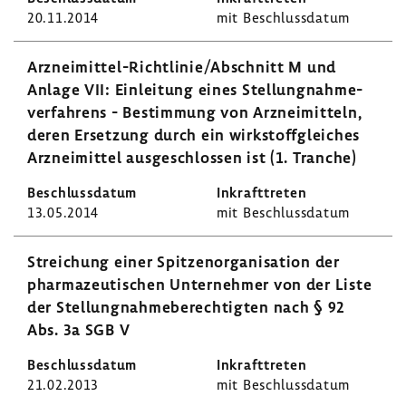
20.11.2014
mit Beschluss­datum
Arzneimittel-​Richtlinie/Abschnitt M und
Anlage VII: Einlei­tung eines Stel­lung­nah­me­
ver­fah­rens - Bestim­mung von Arznei­mit­teln,
deren Erset­zung durch ein wirk­stoff­glei­ches
Arznei­mittel ausge­schlossen ist (1. Tranche)
13.05.2014
mit Beschluss­datum
Strei­chung einer Spit­zen­or­ga­ni­sa­tion der
phar­ma­zeu­ti­schen Unter­nehmer von der Liste
der Stel­lung­nah­me­be­rech­tigten nach § 92
Abs. 3a SGB V
21.02.2013
mit Beschluss­datum