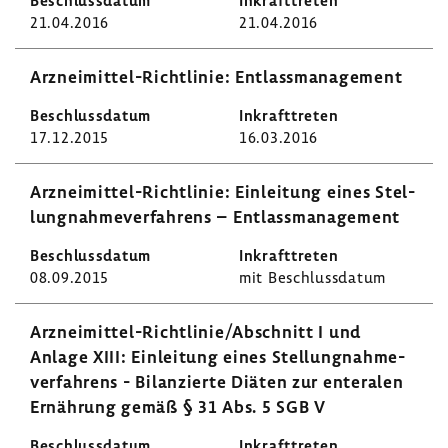
21.04.2016
21.04.2016
Arzneimittel-​Richtlinie: Entlass­ma­nage­ment
17.12.2015
16.03.2016
Arzneimittel-​Richtlinie: Einlei­tung eines Stel­
lung­nah­me­ver­fah­rens – Entlass­ma­nage­ment
08.09.2015
mit Beschluss­datum
Arzneimittel-​Richtlinie/Abschnitt I und
Anlage XIII: Einlei­tung eines Stel­lung­nah­me­
ver­fah­rens - Bilan­zierte Diäten zur ente­ralen
Ernäh­rung gemäß § 31 Abs. 5 SGB V