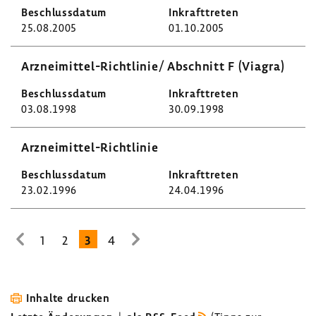
25.08.2005
01.10.2005
Arzneimittel-​Richtlinie/ Abschnitt F (Viagra)
03.08.1998
30.09.1998
Arzneimittel-​Richtlinie
23.02.1996
24.04.1996
1
2
3
4
zur
zur
vorhe­
nächsten
rigen
Seite
Seite
Inhalte drucken