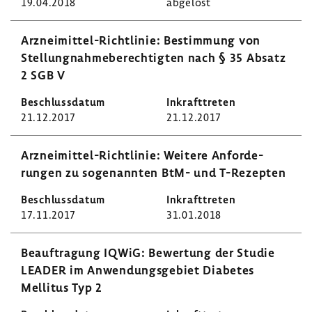
19.04.2018
abge­löst
Arzneimittel-​Richtlinie: Bestim­mung von
Stel­lung­nah­me­be­rech­tigten nach § 35 Absatz
2 SGB V
21.12.2017
21.12.2017
Arzneimittel-​Richtlinie: Weitere Anfor­de­
rungen zu soge­nannten BtM- und T-​Rezepten
17.11.2017
31.01.2018
Beauf­tra­gung IQWiG: Bewer­tung der Studie
LEADER im Anwen­dungs­ge­biet Diabetes
Mellitus Typ 2