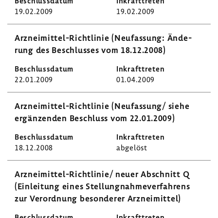
19.02.2009
19.02.2009
Arzneimittel-​Richtlinie (Neufas­sung: Ände­
rung des Beschlusses vom 18.12.2008)
22.01.2009
01.04.2009
Arzneimittel-​Richtlinie (Neufas­sung/ siehe
ergän­zenden Beschluss vom 22.01.2009)
18.12.2008
abge­löst
Arzneimittel-​Richtlinie/ neuer Abschnitt Q
(Einlei­tung eines Stel­lung­nah­me­ver­fah­rens
zur Verord­nung beson­derer Arznei­mittel)