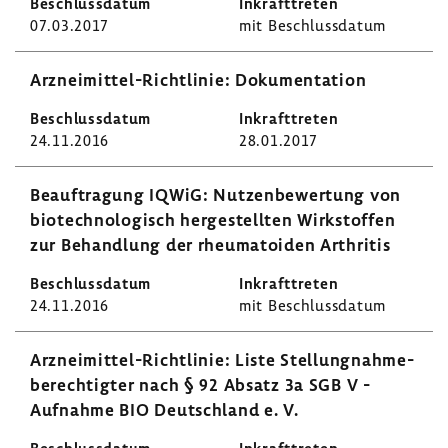
07.03.2017
mit Beschluss­datum
Arzneimittel-​Richtlinie: Doku­men­ta­tion
24.11.2016
28.01.2017
Beauf­tra­gung IQWiG: Nutzen­be­wer­tung von
biotech­no­lo­gisch herge­stellten Wirk­stoffen
zur Behand­lung der rheu­ma­to­iden Arthritis
24.11.2016
mit Beschluss­datum
Arzneimittel-​Richtlinie: Liste Stel­lung­nah­me­
be­rech­tigter nach § 92 Absatz 3a SGB V -
Aufnahme BIO Deutsch­land e. V.