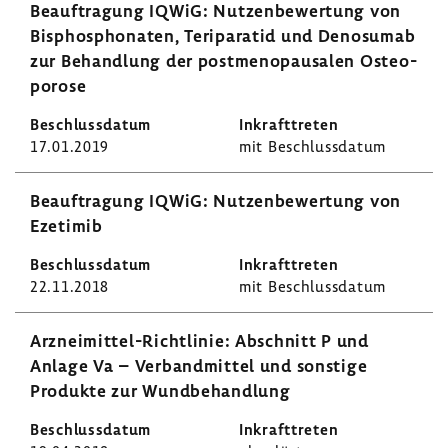
Beauf­tra­gung IQWiG: Nutzen­be­wer­tung von
Bisphos­pho­naten, Teri­pa­ratid und Deno­sumab
zur Behand­lung der post­meno­pau­salen Osteo­
po­rose
17.01.2019
mit Beschluss­datum
Beauf­tra­gung IQWiG: Nutzen­be­wer­tung von
Ezetimib
22.11.2018
mit Beschluss­datum
Arzneimittel-​Richtlinie: Abschnitt P und
Anlage Va – Verband­mittel und sons­tige
Produkte zur Wund­be­hand­lung