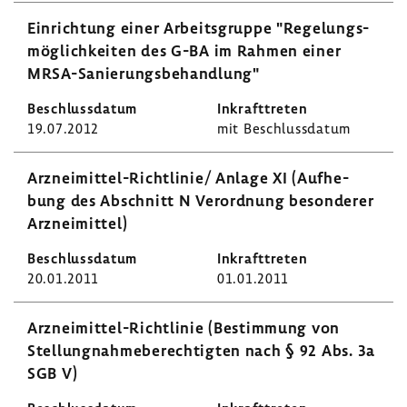
Einrich­tung einer Arbeits­gruppe "Rege­lungs­
mög­lich­keiten des G-BA im Rahmen einer
MRSA-​Sanierungsbehandlung"
19.07.2012
mit Beschluss­datum
Arzneimittel-​Richtlinie/ Anlage XI (Aufhe­
bung des Abschnitt N Verord­nung beson­derer
Arznei­mittel)
20.01.2011
01.01.2011
Arzneimittel-​Richtlinie (Bestim­mung von
Stel­lung­nah­me­be­rech­tigten nach § 92 Abs. 3a
SGB V)