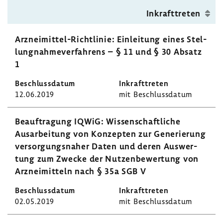
Inkraft­treten
Arzneimittel-​Richtlinie: Einlei­tung eines Stel­
lung­nah­me­ver­fah­rens – § 11 und § 30 Absatz
1
12.06.2019
mit Beschluss­datum
Beauf­tra­gung IQWiG: Wissen­schaft­liche
Ausar­bei­tung von Konzepten zur Gene­rie­rung
versor­gungs­naher Daten und deren Auswer­
tung zum Zwecke der Nutzen­be­wer­tung von
Arznei­mit­teln nach § 35a SGB V
02.05.2019
mit Beschluss­datum