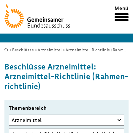
Zur
Menü
Startseite
Sie
Beschlüsse
Arzneimittel
Arzneimittel-Richtlinie (Rahmenrichtlinie)
sind
Beschlüsse Arznei­mittel:
hier:
Arzneimittel-​Richtlinie (Rahmen­
richt­linie)
Themen­be­reich
Unterausschuss
auswählen
Aufgabenbereich