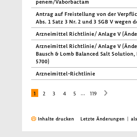
penem/Vabor­bactam
Antrag auf Frei­stel­lung von der Verpfl
Abs. 1 Satz 3 Nr. 2 und 3 SGB V wegen des
Arznei­mittel Richt­linie/ Anlage V (Ände
Arznei­mittel Richt­linie/ Anlage V (Änd
Bausch & Lomb Balanced Salt Solu­tion,
5700)
Arzneimittel-​Richtlinie
...
1
2
3
4
5
119
zur
nächsten
Seite
Inhalte drucken
Letzte Änderungen
|
al