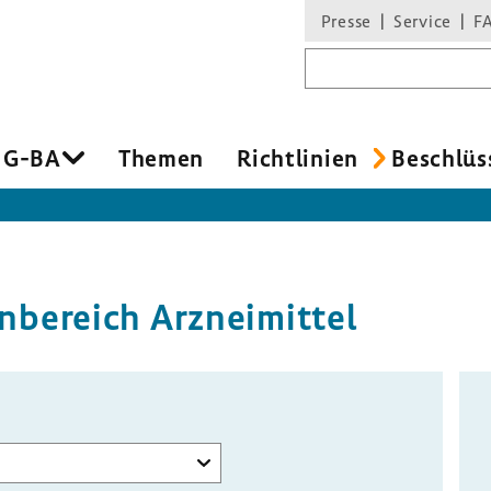
Presse
Service
F
Suchbegriff
 G-BA
Themen
Richt­li­nien
Beschlüs
be­reich Arznei­mittel