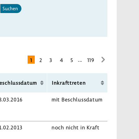
Suchen
...
1
2
3
4
5
119
zur
nächsten
Seite
eschluss­datum
Inkraft­treten
8.03.2016
mit Beschluss­datum
1.02.2013
noch nicht in Kraft