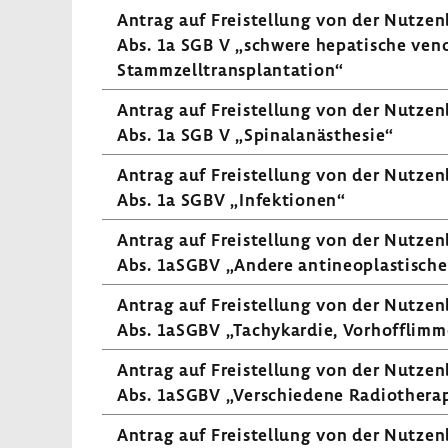
Antrag auf Frei­stel­lung von der Nutzen
Abs. 1a SGB V „schwere hepa­ti­sche veno-
Stamm­zell­trans­plan­ta­tion“
Antrag auf Frei­stel­lung von der Nutzen
Abs. 1a SGB V „Spinal­an­äs­thesie“
Antrag auf Frei­stel­lung von der Nutzen
Abs. 1a SGBV „Infek­tionen“
Antrag auf Frei­stel­lung von der Nutzen
Abs. 1aSGBV „Andere anti­neoplas­ti­sche
Antrag auf Frei­stel­lung von der Nutzen
Abs. 1aSGBV „Tachy­kardie, Vorhof­flim­m
Antrag auf Frei­stel­lung von der Nutzen
Abs. 1aSGBV „Verschie­dene Radio­the­ra­
Antrag auf Frei­stel­lung von der Nutzen