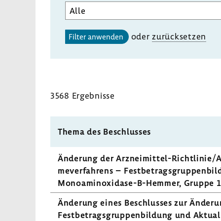
Aufgabenbereich
des
gewählten
oder
zurück­setzen
Filter anwenden
Unterausschusses
auswählen
3568 Ergeb­nisse
Thema des Beschlusses
Ände­rung der Arzneimittel-​Richtlinie/A
me­ver­fah­rens – Fest­be­trags­grup­pen­b
Monoaminoxidase-​B-Hemmer, Gruppe 1,
Ände­rung eines Beschlusses zur Ände­rung
Fest­be­trags­grup­pen­bil­dung und Aktua­