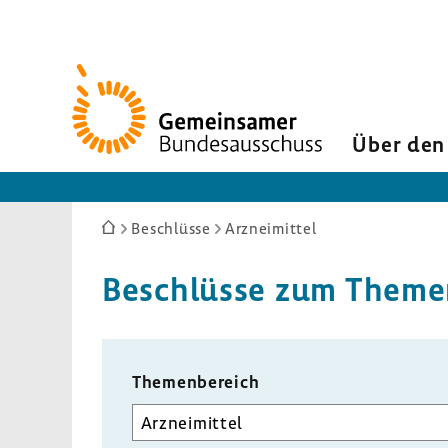
Zur
Startseite
Über den
Sie
Beschlüsse
Arzneimittel
sind
hier:
Beschlüsse zum Themen­
Themen­be­reich
Unterausschuss
auswählen