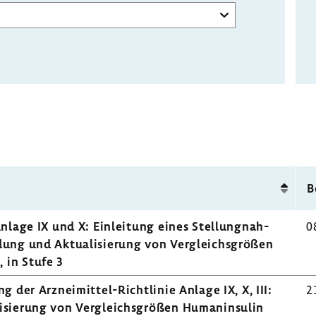
B
nlage IX und X: Einlei­tung eines Stel­lung­nah­
0
il­dung und Aktua­li­sie­rung von Vergleichs­größen
 in Stufe 3
 der Arzneimittel-​Richtlinie Anlage IX, X, III:
2
li­sie­rung von Vergleichs­größen Human­in­sulin