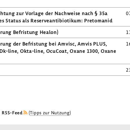
ich­tung zur Vorlage der Nach­weise nach § 35a
0
 Status als Reser­ve­an­ti­bio­tikum: Preto­manid
­rung Befris­tung Healon)
1
e­rung der Befris­tung bei Amvisc, Amvis PLUS,
1
 Dk-line, Okta-​line, OcuCoat, Oxane 1300, Oxane
2
s RSS-Feed
(
Tipps zur Nutzung
)