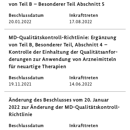
von Teil B – Beson­derer Teil Abschnitt 5
20.01.2022
17.08.2022
MD-​Qualitätskontroll-Richtlinie: Ergän­zung
von Teil B, Beson­derer Teil, Abschnitt 4 –
Kontrolle der Einhal­tung der Quali­täts­an­for­
de­rungen zur Anwen­dung von Arznei­mit­teln
für neuar­tige Thera­pien
19.11.2021
14.06.2022
Ände­rung des Beschlusses vom 20. Januar
2022 zur Ände­rung der MD-​Qualitätskontroll-
Richtlinie