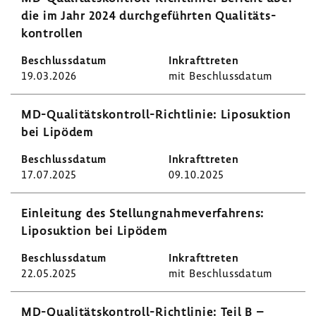
die im Jahr 2024 durch­ge­führten Quali­täts­
kon­trollen
19.03.2026
mit Beschluss­datum
MD-​Qualitätskontroll-Richtlinie: Lipo­suk­tion
bei Lipödem
17.07.2025
09.10.2025
Einlei­tung des Stel­lung­nah­me­ver­fah­rens:
Lipo­suk­tion bei Lipödem
22.05.2025
mit Beschluss­datum
MD-​Qualitätskontroll-Richtlinie: Teil B –