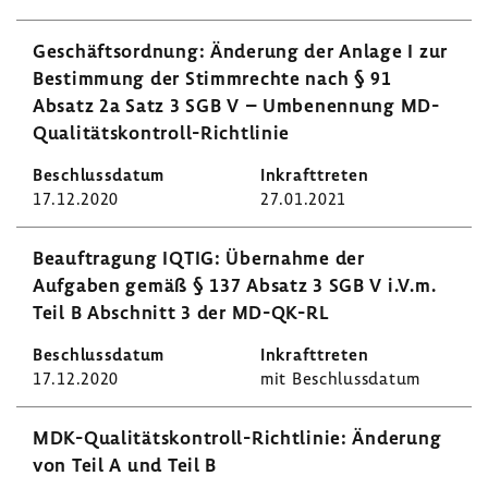
Geschäfts­ord­nung: Ände­rung der Anlage I zur
Bestim­mung der Stimm­rechte nach § 91
Absatz 2a Satz 3 SGB V – Umbe­nen­nung MD-​
Qualitätskontroll-Richtlinie
17.12.2020
27.01.2021
Beauf­tra­gung IQTIG: Über­nahme der
Aufgaben gemäß § 137 Absatz 3 SGB V i.V.m.
Teil B Abschnitt 3 der MD-​QK-RL
17.12.2020
mit Beschluss­datum
MDK-​Qualitätskontroll-Richtlinie: Ände­rung
von Teil A und Teil B