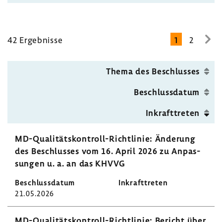
42 Ergeb­nisse
1
2
zur
näc
Seit
Thema des Beschlusses
Beschluss­datum
Inkraft­treten
MD-​Qualitätskontroll-Richtlinie: Ände­rung
des Beschlusses vom 16. April 2026 zu Anpas­
sungen u. a. an das KHVVG
21.05.2026
MD-​Qualitätskontroll-Richtlinie: Bericht über