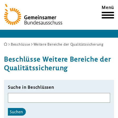
Zur
Menü
Startseite
Sie
Beschlüsse
Weitere Bereiche der Qualitätssicherung
sind
Beschlüsse Weitere Bereiche der
hier:
Quali­täts­si­che­rung
Suche in Beschlüssen
Suchen