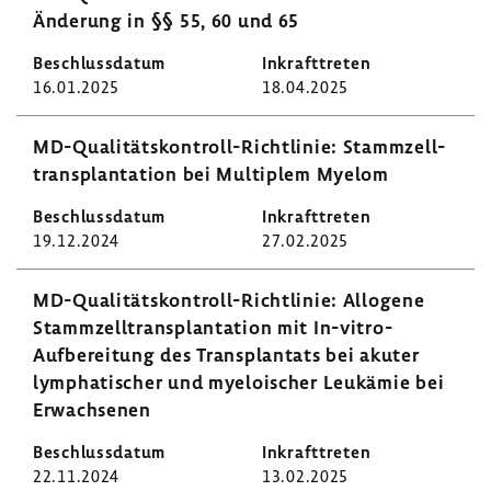
Ände­rung in §§ 55, 60 und 65
16.01.2025
18.04.2025
MD-​Qualitätskontroll-Richtlinie: Stamm­zell­
trans­plan­ta­tion bei Multi­plem Myelom
19.12.2024
27.02.2025
MD-​Qualitätskontroll-Richtlinie: Allo­gene
Stamm­zell­trans­plan­ta­tion mit In-​vitro-
Aufbereitung des Trans­plan­tats bei akuter
lympha­ti­scher und myeloi­scher Leuk­ämie bei
Erwach­senen
22.11.2024
13.02.2025