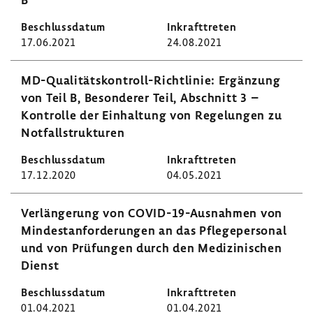
17.06.2021
24.08.2021
MD-​Qualitätskontroll-Richtlinie: Ergän­zung
von Teil B, Beson­derer Teil, Abschnitt 3 –
Kontrolle der Einhal­tung von Rege­lungen zu
Notfall­struk­turen
17.12.2020
04.05.2021
Verlän­ge­rung von COVID-​19-Ausnahmen von
Mindest­an­for­de­rungen an das Pfle­ge­per­sonal
und von Prüfungen durch den Medi­zi­ni­schen
Dienst
01.04.2021
01.04.2021