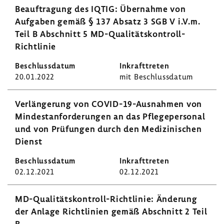
Beauf­tra­gung des IQTIG: Über­nahme von
Aufgaben gemäß § 137 Absatz 3 SGB V i.V.m.
Teil B Abschnitt 5 MD-​Qualitätskontroll-
Richtlinie
20.01.2022
mit Beschluss­datum
Verlän­ge­rung von COVID-​19-Ausnahmen von
Mindest­an­for­de­rungen an das Pfle­ge­per­sonal
und von Prüfungen durch den Medi­zi­ni­schen
Dienst
02.12.2021
02.12.2021
MD-​Qualitätskontroll-Richtlinie: Ände­rung
der Anlage Richt­li­nien gemäß Abschnitt 2 Teil
B