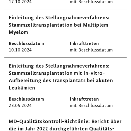
17.10.2024
mit Beschluss­datum
Einlei­tung des Stel­lung­nah­me­ver­fah­rens:
Stamm­zell­trans­plan­ta­tion bei Multi­plem
Myelom
10.10.2024
mit Beschluss­datum
Einlei­tung des Stel­lung­nah­me­ver­fah­rens:
Stamm­zell­trans­plan­ta­tion mit In-​vitro-
Aufbereitung des Trans­plan­tats bei akuten
Leuk­ämien
23.05.2024
mit Beschluss­datum
MD-​Qualitätskontroll-Richtlinie: Bericht über
die im Jahr 2022 durch­ge­führten Quali­täts­