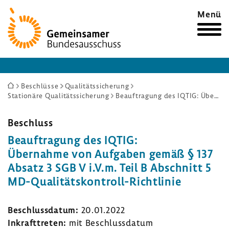
Zur
Menü
Startseite
Sie
Beschlüsse
Qualitätssicherung
Stationäre Qualitätssicherung
Beauftragung des IQTIG: Übernahme von Aufgaben gemäß § 137 Absatz 3 SGB V i.V.m. Teil B Abschnitt 5 MD-Qualitätskontroll-Richtlinie
sind
hier:
Beschluss
Beauf­tra­gung des IQTIG:
Über­nahme von Aufgaben gemäß § 137
Absatz 3 SGB V i.V.m. Teil B Abschnitt 5
MD-​Qualitätskontroll-Richtlinie
Beschluss­datum:
20.01.2022
Inkraft­treten:
mit Beschluss­datum