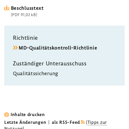
Beschluss­text
(PDF 91,02 kB)
Richt­linie
MD-​Qualitätskontroll-Richtlinie
Zustän­diger Unter­aus­schuss
Quali­täts­si­che­rung
Inhalte drucken
Letzte Änderungen
|
als RSS-Feed
(
Tipps zur
Nutzung
)