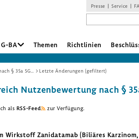
Presse
Service
F
Suchbegriff
 G-BA
Themen
Richtlinien
Beschlüs
Nutzenbewertung nach § 35a SGB V
Letzte Änderungen (gefiltert)
eich Nutzenbewertung nach § 35a 
uch als
RSS-Feed
zur Verfügung.
Wirkstoff Zanidatamab (Biliäres Karzinom, 