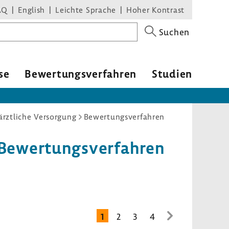
AQ
English
Leichte Sprache
Hoher Kontrast
Suchen
se
Bewer­tungs­ver­fahren
Studien
ärztliche Versorgung
Bewertungsverfahren
 Bewer­tungs­ver­fahren
1
2
3
4
zur