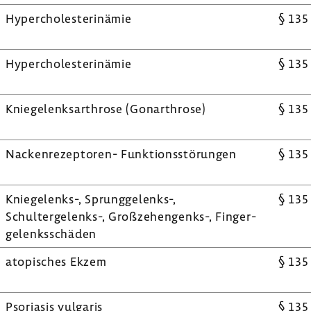
Hyper­cho­le­ste­rin­ämie
§ 135
Hyper­cho­le­ste­rin­ämie
§ 135
Knie­ge­lenks­ar­throse (Gonar­throse)
§ 135
Nackenrezeptoren-​ Funk­ti­ons­stö­rungen
§ 135
Kniegelenks-​, Sprunggelenks-​,
§ 135
Schultergelenks-​, Großzehengenks-​, Finger­
ge­lenks­schäden
atopi­sches Ekzem
§ 135
Psoriasis vulgaris
§ 135