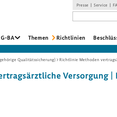
Presse
Service
F
Suchbegriff
 G-BA
Themen
Richt­li­nien
Beschlüs
ehörige Qualitätssicherung)
Richtlinie Methoden vertrags
rtrags­ärzt­liche Versor­gung |