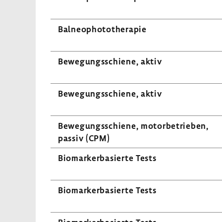
Balneo­pho­to­the­rapie
Bewe­gungs­schiene, aktiv
Bewe­gungs­schiene, aktiv
Bewe­gungs­schiene, motor­be­trieben,
passiv (CPM)
Biomar­ker­ba­sierte Tests
Biomar­ker­ba­sierte Tests