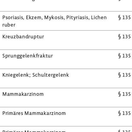
Psoriasis, Ekzem, Mykosis, Pity­riasis, Lichen
§ 135
ruber
Kreuz­bandruptur
§ 135
Sprung­ge­lenk­fraktur
§ 135
Knie­ge­lenk; Schul­ter­ge­lenk
§ 135
Mamma­kar­zinom
§ 135
Primäres Mamma­kar­zinom
§ 135