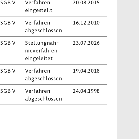
 SGB V
Verfahren
20.08.2015
einge­stellt
 SGB V
Verfahren
16.12.2010
abge­schlossen
 SGB V
Stel­lung­nah­
23.07.2026
me­ver­fahren
einge­leitet
 SGB V
Verfahren
19.04.2018
abge­schlossen
 SGB V
Verfahren
24.04.1998
abge­schlossen