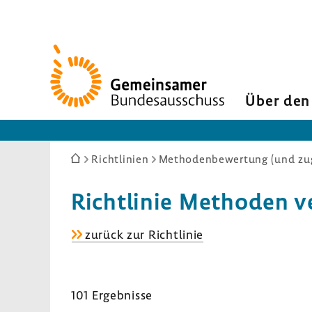
Zur
Startseite
Über den
Sie
Richtlinien
Methodenbewertung (und zug
sind
hier:
Richt­linie Methoden ve
Richt­
zurück zur Richt­linie
linie
Methoden
vertrags­
101 Ergeb­nisse
ärzt­