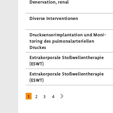
Dener­va­tion, renal
Diverse Inter­ven­tionen
Druck­sen­sor­im­plan­ta­tion und Moni­
to­ring des pulmo­nal­arte­ri­ellen
Druckes
Extra­kor­po­rale Stoß­wel­len­the­rapie
(ESWT)
Extra­kor­po­rale Stoß­wel­len­the­rapie
(ESWT)
1
2
3
4
zur
nächsten
Seite