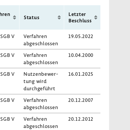
nächsten
Seite
hren
Letzter
Status
Beschluss
 SGB V
Verfahren
19.05.2022
abge­schlossen
 SGB V
Verfahren
10.04.2000
abge­schlossen
 SGB V
Nutzen­be­wer­
16.01.2025
tung wird
durch­ge­führt
 SGB V
Verfahren
20.12.2007
abge­schlossen
 SGB V
Verfahren
20.12.2012
abge­schlossen