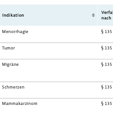
Verfa
Indi­ka­tion
nach
Menor­rhagie
§ 135
Tumor
§ 135
Migräne
§ 135
Schmerzen
§ 135
Mamma­kar­zinom
§ 135