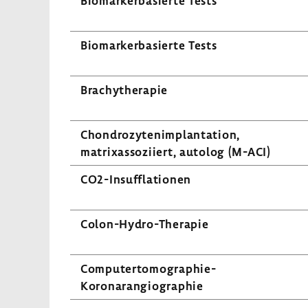
Biomar­ker­ba­sierte Tests
Biomar­ker­ba­sierte Tests
Brachy­the­rapie
Chon­dro­zy­ten­im­plan­ta­tion,
matrixas­so­zi­iert, autolog (M-ACI)
CO2-​Insufflationen
Colon-​Hydro-Therapie
Computertomographie-​
Koronarangiographie