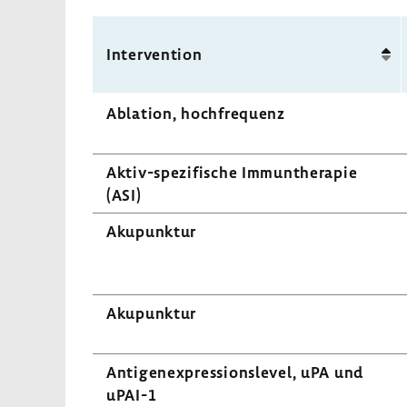
liche
Versor­
Inter­ven­tion
gung
Abla­tion, hoch­fre­quenz
Aktiv-​spezifische Immun­the­rapie
(ASI)
Akupunktur
Akupunktur
Anti­gen­ex­pres­si­ons­level, uPA und
uPAI-1