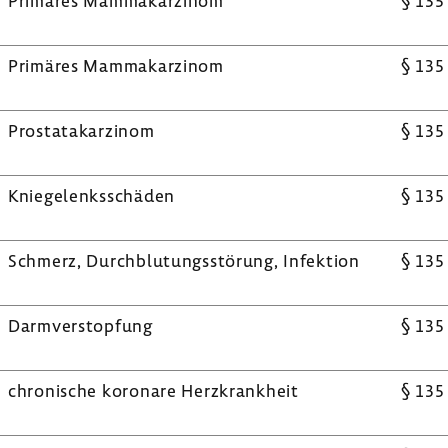
Primäres Mamma­kar­zinom
§ 135
Primäres Mamma­kar­zinom
§ 135
Prostata­kar­zinom
§ 135
Knie­ge­lenks­schäden
§ 135
Schmerz, Durch­blu­tungs­stö­rung, Infek­tion
§ 135
Darm­ver­stop­fung
§ 135
chro­ni­sche koro­nare Herz­krank­heit
§ 135