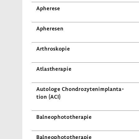
Aphe­rese
Aphe­resen
Arthro­skopie
Atlas­the­rapie
Auto­loge Chon­dro­zy­ten­im­plan­ta­
tion (ACI)
Balneo­pho­to­the­rapie
Balneo­pho­to­the­rapie