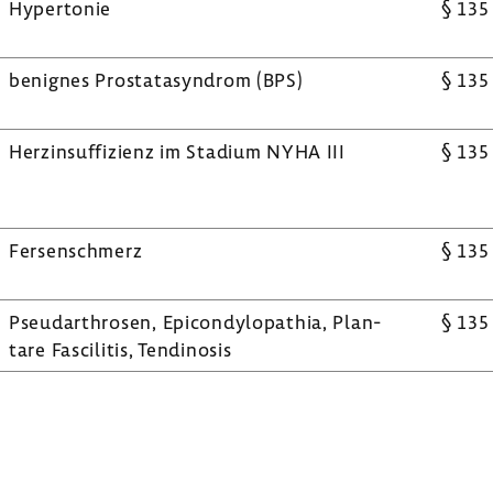
Hyper­tonie
§ 135
benignes Prosta­ta­syn­drom (BPS)
§ 135
Herz­in­suf­fi­zienz im Stadium NYHA III
§ 135
Fersen­schmerz
§ 135
Pseu­dar­throsen, Epicon­dy­lo­pa­thia, Plan­
§ 135
tare Fasci­litis, Tendi­nosis