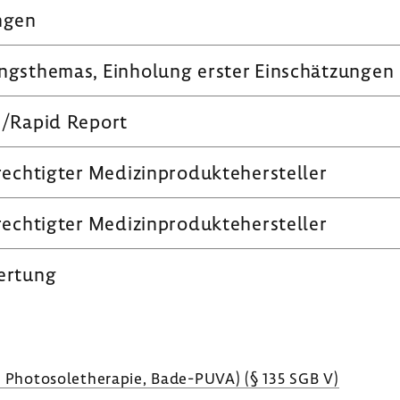
ngen
gs­themas, Einho­lung erster Einschät­zungen
e/Rapid Report
rech­tigter Medi­zin­pro­dukte­her­steller
rech­tigter Medi­zin­pro­dukte­her­steller
er­tung
 Photo­so­le­the­rapie, Bade-​PUVA) (§ 135 SGB V)