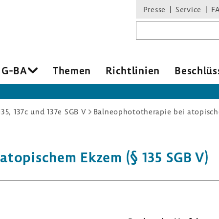
Presse
Service
F
Suchbegriff
 G-BA
Themen
Richt­li­nien
Beschlüs
135, 137c und 137e SGB V
Balneophototherapie bei atopisch
i atopi­schem Ekzem (§ 135 SGB V)