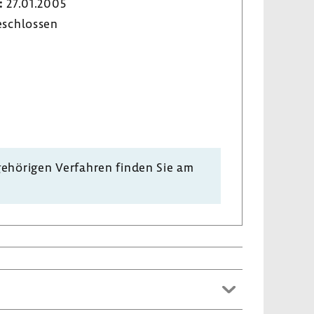
:
27.01.2005
­schlossen
e­hö­rigen Verfahren finden Sie am