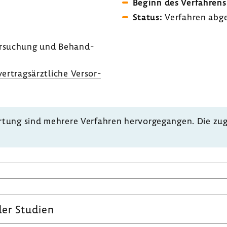
e
Beginn des Verfah­rens
Status:
Verfahren abge
n
r­su­chung und Behand­
ertrags­ärzt­liche Versor­
tung sind mehrere Verfahren hervor­ge­gangen. Die zug
der Studien