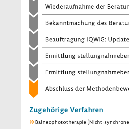
Wieder­auf­nahme der Bera­tu
Bekannt­ma­chung des Bera­tun
Beauf­tra­gung IQWiG: Updat
Ermitt­lung stel­lung­nah­me­be­
Ermitt­lung stel­lung­nah­me­be­
Abschluss der Metho­den­be­w
Zuge­hö­rige Verfahren
Balneo­pho­to­the­rapie (Nicht-​synchrone