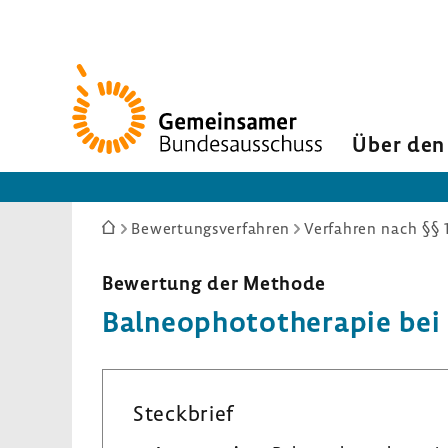
Zur
Startseite
Über den
Sie
Bewertungsverfahren
Verfahren nach §§ 
sind
hier:
Bewer­tung der Methode
Balneo­pho­to­the­rapie be
Steck­brief