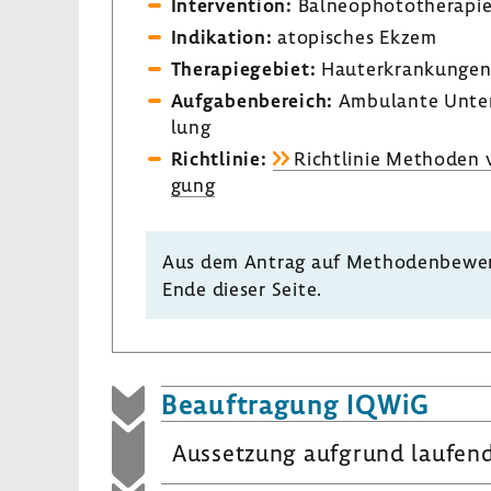
Inter­ven­tion:
Balneo­pho­to­the­rapi
Indi­ka­tion:
atopi­sches Ekzem
Thera­pie­ge­biet:
Haut­er­kran­kunge
Aufga­ben­be­reich:
Ambu­lante Unte
lung
Richt­linie:
Richt­linie Methoden v
gung
Aus dem Antrag auf Metho­den­be­wer­
Ende dieser Seite.
Beauf­tra­gung IQWiG
Ausset­zung aufgrund laufen