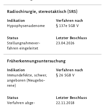
Radio­chir­urgie, stereotak­tisch (SRS)
Hypo­phy­se­na­de­nome
§ 137e SGB V
Stel­lung­nah­me­ver­
23.04.2026
fahren einge­leitet
Früh­erken­nungs­un­ter­su­chung
Immun­de­fekte, schwer,
§ 26 SGB V
ange­boren (Neuge­bo­
rene)
Verfahren abge­
22.11.2018