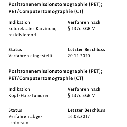
Posi­tro­nen­emis­si­ons­to­mo­gra­phie (PET);
PET/Compu­ter­to­mo­gra­phie (CT)
kolo­rek­tales Karzinom,
§ 137c SGB V
rezi­di­vie­rend
Verfahren einge­stellt
20.11.2020
Posi­tro­nen­emis­si­ons­to­mo­gra­phie (PET);
PET/Compu­ter­to­mo­gra­phie (CT)
Kopf-​Hals-Tumoren
§ 137c SGB V
Verfahren abge­
16.03.2017
schlossen