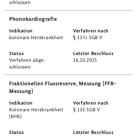
schlossen
Phono­kar­dio­grafie
koro­nare Herz­krank­heit
§ 137c SGB V
Verfahren abge­
16.10.2025
schlossen
Frak­tio­nellen Fluss­re­serve, Messung (FFR-​
Messung)
Koro­nare Herz­krank­heit
§ 135 SGB V
(KHK)