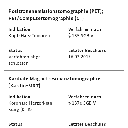
Posi­tro­nen­emis­si­ons­to­mo­gra­phie (PET);
PET/Compu­ter­to­mo­gra­phie (CT)
Kopf-​Hals-Tumoren
§ 135 SGB V
Verfahren abge­
16.03.2017
schlossen
Kardiale Magnet­re­so­nanz­to­mo­gra­phie
(Kardio-​MRT)
Koro­nare Herz­er­kran­
§ 137e SGB V
kung (KHK)