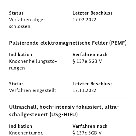
Verfahren abge­
17.02.2022
schlossen
Pulsie­rende elek­tro­ma­gne­ti­sche Felder (PEMF)
Knochen­hei­lungs­stö­
§ 137e SGB V
rungen
Verfahren einge­stellt
17.11.2022
Ultra­schall, hoch-​intensiv fokus­siert, ultra­
schall­ge­steuert (USg-​HIFU)
Knochen­tumor,
§ 137c SGB V