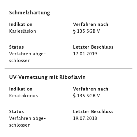
Schmelz­här­tung
Kari­es­lä­sion
§ 135 SGB V
Verfahren abge­
17.01.2019
schlossen
UV-​Vernetzung mit Ribo­flavin
Kera­to­konus
§ 135 SGB V
Verfahren abge­
19.07.2018
schlossen