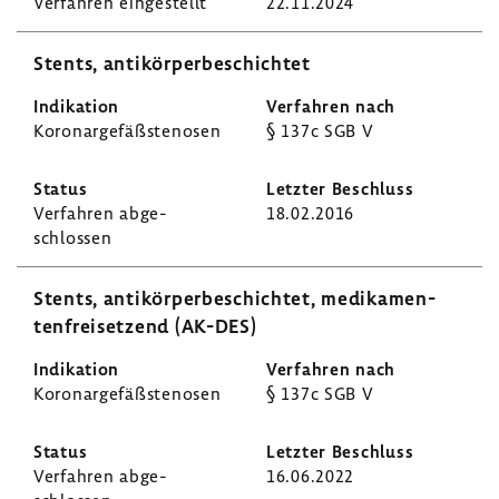
Verfahren einge­stellt
22.11.2024
Stents, anti­kör­per­be­schichtet
Koro­nar­ge­fäß­stenosen
§ 137c SGB V
Verfahren abge­
18.02.2016
schlossen
Stents, anti­kör­per­be­schichtet, medi­ka­men­
ten­frei­set­zend (AK-DES)
Koro­nar­ge­fäß­stenosen
§ 137c SGB V
Verfahren abge­
16.06.2022