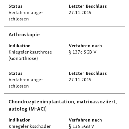
Verfahren abge­
27.11.2015
schlossen
Arthro­skopie
Knie­ge­lenks­ar­throse
§ 137c SGB V
(Gonar­throse)
Verfahren abge­
27.11.2015
schlossen
Chon­dro­zy­ten­im­plan­ta­tion, matrixas­so­zi­iert,
autolog (M-ACI)
Knie­ge­lenks­schäden
§ 135 SGB V