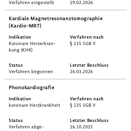
Verfahren einge­stellt
19.02.2026
Kardiale Magnet­re­so­nanz­to­mo­gra­phie
(Kardio-​MRT)
Koro­nare Herz­er­kran­
§ 135 SGB V
kung (KHK)
Verfahren begonnen
26.03.2026
Phono­kar­dio­grafie
koro­nare Herz­krank­heit
§ 135 SGB V
Verfahren abge­
16.10.2025