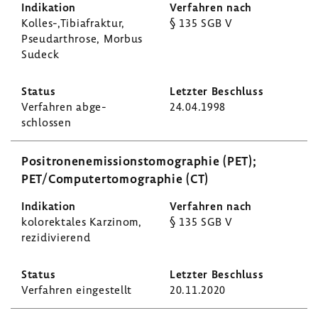
Kolles-,Tibiafraktur,
§ 135 SGB V
Pseu­dar­throse, Morbus
Sudeck
Verfahren abge­
24.04.1998
schlossen
Posi­tro­nen­emis­si­ons­to­mo­gra­phie (PET);
PET/Compu­ter­to­mo­gra­phie (CT)
kolo­rek­tales Karzinom,
§ 135 SGB V
rezi­di­vie­rend
Verfahren einge­stellt
20.11.2020