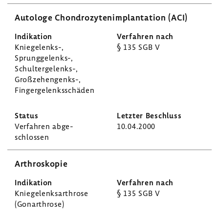
Auto­loge Chon­dro­zy­ten­im­plan­ta­tion (ACI)
Kniegelenks-​,
§ 135 SGB V
Sprunggelenks-​,
Schultergelenks-​,
Großzehengenks-​,
Finger­ge­lenks­schäden
Verfahren abge­
10.04.2000
schlossen
Arthro­skopie
Knie­ge­lenks­ar­throse
§ 135 SGB V
(Gonar­throse)