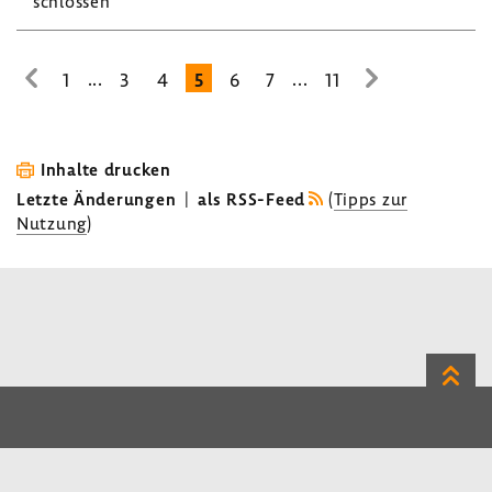
schlossen
...
...
1
3
4
5
6
7
11
zur
zur
vorhe­
nächsten
rigen
Seite
Seite
Inhalte drucken
Letzte Änderungen
|
als RSS-Feed
(
Tipps zur
Nutzung
)
Zum
Seite
LinkedIn
Instagram
Bluesky
Impressum
Datenschutz
Kontakt
Inhalt
Benutzerhinweise
Erklärung zur Barrierefreiheit