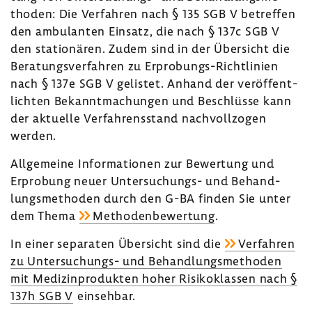
thoden: Die Verfahren nach § 135 SGB V betreffen
den ambu­lanten Einsatz, die nach § 137c SGB V
den statio­nären. Zudem sind in der Über­sicht die
Bera­tungs­ver­fahren zu Erprobungs-​Richtlinien
nach § 137e SGB V gelistet. Anhand der veröf­fent­
lichten Bekannt­ma­chungen und Beschlüsse kann
der aktu­elle Verfah­rens­stand nach­voll­zogen
werden.
Allge­meine Infor­ma­tionen zur Bewer­tung und
Erpro­bung neuer Untersuchungs-​ und Behand­
lungs­me­thoden durch den G-BA finden Sie unter
dem Thema
Metho­den­be­wer­tung
.
In einer sepa­raten Über­sicht sind die
Verfahren
zu Untersuchungs-​ und Behand­lungs­me­thoden
mit Medi­zin­pro­dukten hoher Risi­ko­klassen nach §
137h SGB V
einsehbar.