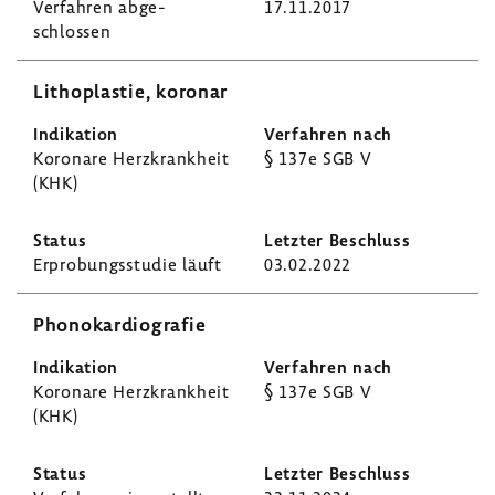
Verfahren abge­
17.11.2017
schlossen
Litho­plastie, koronar
Koro­nare Herz­krank­heit
§ 137e SGB V
(KHK)
Erpro­bungs­studie läuft
03.02.2022
Phono­kar­dio­grafie
Koro­nare Herz­krank­heit
§ 137e SGB V
(KHK)