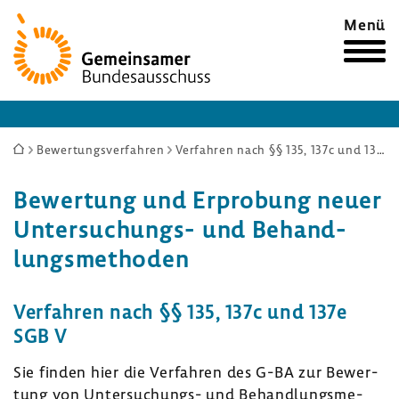
Zur
Menü
Startseite
Sie
Bewertungsverfahren
Verfahren nach §§ 135, 137c und 137e SGB V
sind
Bewer­tung und Erpro­bung neuer
hier:
Untersuchungs-​ und Behand­
lungs­me­thoden
Verfahren nach §§ 135, 137c und 137e
SGB V
Sie finden hier die Verfahren des G-BA zur Bewer­
tung von Untersuchungs-​ und Behand­lungs­me­