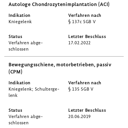
Auto­loge Chon­dro­zy­ten­im­plan­ta­tion (ACI)
Knie­ge­lenk
§ 137c SGB V
Verfahren abge­
17.02.2022
schlossen
Bewe­gungs­schiene, motor­be­trieben, passiv
(CPM)
Knie­ge­lenk; Schul­ter­ge­
§ 135 SGB V
lenk
Verfahren abge­
20.06.2019
schlossen