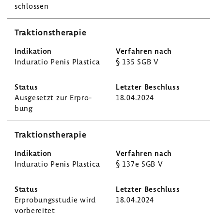
schlossen
Trak­ti­ons­the­rapie
Indu­ratio Penis Plastica
§ 135 SGB V
Ausge­setzt zur Erpro­
18.04.2024
bung
Trak­ti­ons­the­rapie
Indu­ratio Penis Plastica
§ 137e SGB V
Erpro­bungs­studie wird
18.04.2024
vorbe­reitet