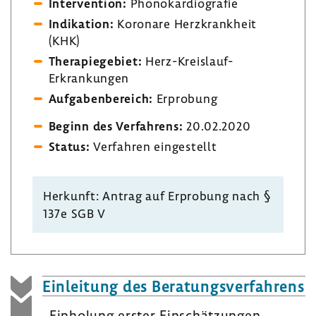
Inter­ven­tion:
Phono­kar­dio­grafie
Indi­ka­tion:
Koro­nare Herz­krank­heit
(KHK)
Thera­pie­ge­biet:
Herz-​Kreislauf-
Erkrankungen
Aufga­ben­be­reich:
Erpro­bung
Beginn des Verfah­rens:
20.02.2020
Status:
Verfahren einge­stellt
Herkunft: Antrag auf Erpro­bung nach §
137e SGB V
Einlei­tung des Bera­tungs­ver­fah­rens
Einho­lung erster Einschät­zungen,