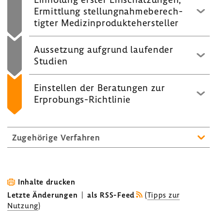
Ermitt­lung stel­lung­nah­me­be­rech­
tigter Medi­zin­pro­dukte­her­steller
Ausset­zung aufgrund laufender
Studien
Einstellen der Bera­tungen zur
Erprobungs-​Richtlinie
Zuge­hö­rige Verfahren
Inhalte drucken
Letzte Änderungen
|
als RSS-Feed
(
Tipps zur
Nutzung
)