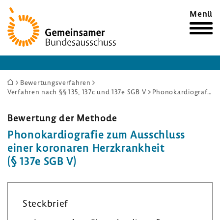
Zur
Menü
Startseite
Sie
Bewertungsverfahren
Verfahren nach §§ 135, 137c und 137e SGB V
Phonokardiografie zum Ausschluss einer koronaren Herzkrankheit (§ 137e SGB V)
sind
hier:
Bewer­tung der Methode
Phono­kar­dio­grafie zum Ausschluss
einer koro­naren Herz­krank­heit
(§ 137e SGB V)
Steck­brief