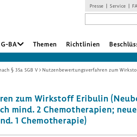
Presse
Service
F
Suchbegriff
 G-BA
Themen
Richt­li­nien
Beschlüs
ach § 35a SGB V
hren zum Wirk­stoff Eribulin (Neube
ch mind. 2 Chemo­the­ra­pien; neue
d. 1 Chemo­the­rapie)