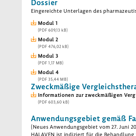
Dossier
Einge­reichte Unter­lagen des phar­ma­zeu­ti
Modul 1
(PDF 609,13 kB)
Modul 2
(PDF 476,02 kB)
Modul 3
(PDF 1,17 MB)
Modul 4
(PDF 35,44 MB)
Zweck­mä­ßige Vergleichs­the­r
Infor­ma­tionen zur zweck­mä­ßigen Vergl
(PDF 603,60 kB)
Anwen­dungs­ge­biet gemäß Fach
(Neues Anwen­dungs­ge­biet vom 27. Juni 2
HALAVEN ist indi­ziert für die Behand­lung 