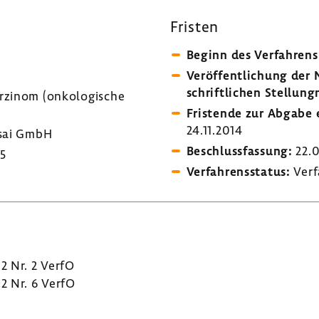
Fristen
Beginn des Verfah­rens
Veröf­fent­li­chung de
schrift­li­chen Stel­lung
zinom (onko­lo­gi­sche
Fris­tende zur Abgabe e
24.11.2014
sai GmbH
Beschluss­fas­sung:
22.0
5
Verfah­rens­status:
Verf
 2 Nr. 2 VerfO
 2 Nr. 6 VerfO