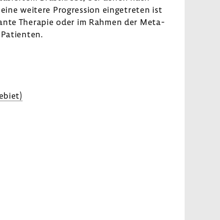
 eine weitere Progres­sion einge­treten ist
ju­vante Therapie oder im Rahmen der Meta­
Pati­enten.
­biet)