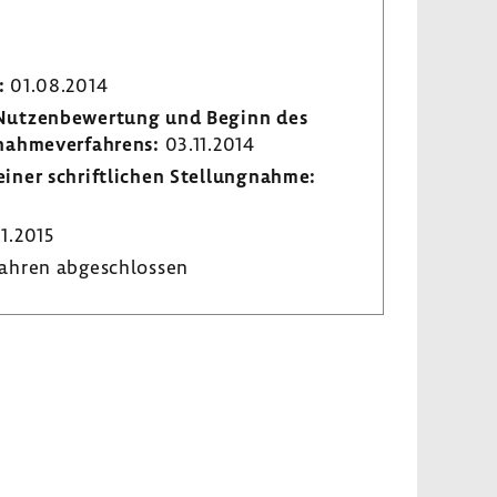
:
01.08.2014
r Nutzen­be­wer­tung und Beginn des
­nah­me­ver­fah­rens:
03.11.2014
iner schrift­li­chen Stel­lung­nahme:
1.2015
ahren abge­schlossen