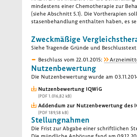
mindes­tens einer Chemo­the­rapie zur Behand
(siehe Abschnitt 5.1). Die Vorthe­ra­pien 
sta­sen­be­hand­lung enthalten haben, es s
Zweck­mä­ßige Vergleichs­the­r
Siehe Tragende Gründe und Beschluss­text 
Beschluss vom 22.01.2015:
Arzneimitte
Nutzen­be­wer­tung
Die Nutzen­be­wer­tung wurde am 03.11.2014 
Nutzen­be­wer­tung IQWiG
(PDF 1.016,82 kB)
Addendum zur Nutzen­be­wer­tung des 
(PDF 189,58 kB)
Stel­lung­nahmen
Die Frist zur Abgabe einer schrift­li­chen S
Die münd­liche Anhö­rung fand am 09.12.20