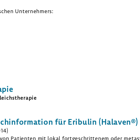
­schen Unter­neh­mers:
apie
eichs­the­rapie
­in­for­ma­tion für Eribulin (Halaven®)
014)
von Pati­enten mit lokal fort­ge­schrit­tenem oder meta