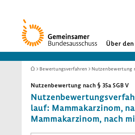
Zur
Startseite
Über den
Sie
Bewertungsverfahren
Nutzenbewertung n
sind
hier:
Nutzen­be­wer­tung nach § 35a SGB V
Nutzen­be­wer­tungs­ver­fa
lauf: Mamma­kar­zinom, na
Mamma­kar­zinom, nach min