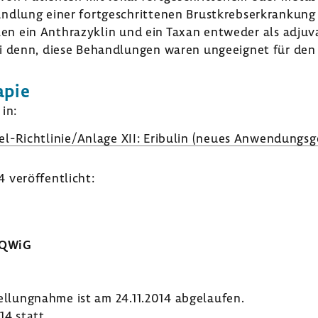
­lung einer fort­ge­schrit­tenen Brust­krebs­er­kran­kung
sollen ein Anthra­zy­klin und ein Taxan entweder als ad
ei denn, diese Behand­lungen waren unge­eignet für den 
apie
in:
l-​Richtlinie/Anlage XII: Eribulin (neues Anwen­dungs­ge
veröf­fent­licht:
IQWiG
tel­lung­nahme ist am 24.11.2014 abge­laufen.
14 statt.