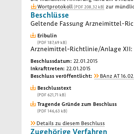
Wort­pro­to­koll
zur münd­li
(PDF 208,32 kB)
Beschlüsse
Geltende Fassung Arzneimittel-​Ric
Eribulin
(PDF 187,69 kB)
Arzneimittel-​Richtlinie/Anlage XII:
Beschluss­datum:
22.01.2015
Inkraft­treten:
22.01.2015
Beschluss veröf­fent­licht:
BAnz AT 16.02
Beschluss­text
(PDF 621,71 kB)
Tragende Gründe zum Beschluss
(PDF 146,63 kB)
Details zu diesem Beschluss
Zuge­hö­rige Verfahren