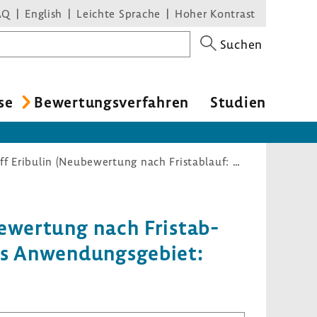
AQ
English
Leichte Sprache
Hoher Kontrast
Suchen
se
Bewer­tungs­ver­fahren
Studien
Nutzenbewertungsverfahren zum Wirkstoff Eribulin (Neubewertung nach Fristablauf: Mammakarzinom, nach mind. 2 Chemotherapien; neues Anwendungsgebiet: Mammakarzinom, nach mind. 1 Chemotherapie)
­wer­tung nach Frist­ab­
s Anwen­dungs­ge­biet: