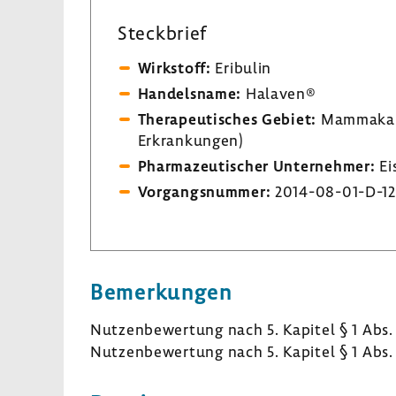
Steck­brief
Wirk­stoff:
Eribulin
Handels­name:
Halaven®
Thera­peu­ti­sches Gebiet:
Mamma­kar­
Erkran­kungen)
Phar­ma­zeu­ti­scher Unter­nehmer:
Ei
Vorgangs­nummer:
2014-​08-01-D-12
Bemer­kungen
Nutzen­be­wer­tung nach 5. Kapitel § 1 Abs.
Nutzen­be­wer­tung nach 5. Kapitel § 1 Abs.