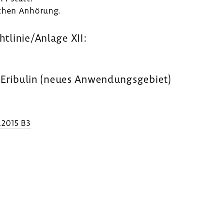
­chen Anhö­rung.
htlinie/Anlage XII:
 Eribulin (neues Anwen­dungs­ge­biet)
.2015 B3