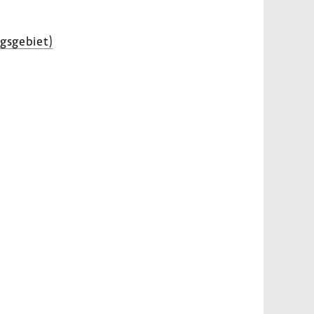
s­ge­biet)