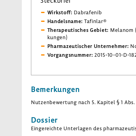
Steck­brief
Wirk­stoff:
Dabra­fenib
Handels­name:
Tafinlar®
Thera­peu­ti­sches Gebiet:
Melanom (o
kungen)
Phar­ma­zeu­ti­scher Unter­nehmer:
No
Vorgangs­nummer:
2015-​10-01-D-18
Bemer­kungen
Nutzen­be­wer­tung nach 5. Kapitel § 1 Abs.
Dossier
Einge­reichte Unter­lagen des phar­ma­zeu­ti