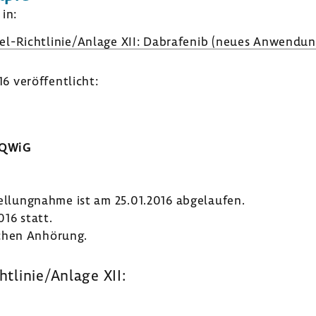
in:
el-​Richtlinie/Anlage XII: Dabra­fenib (neues Anwen­dung
 veröf­fent­licht:
IQWiG
tel­lung­nahme ist am 25.01.2016 abge­laufen.
16 statt.
chen Anhö­rung.
htlinie/Anlage XII: