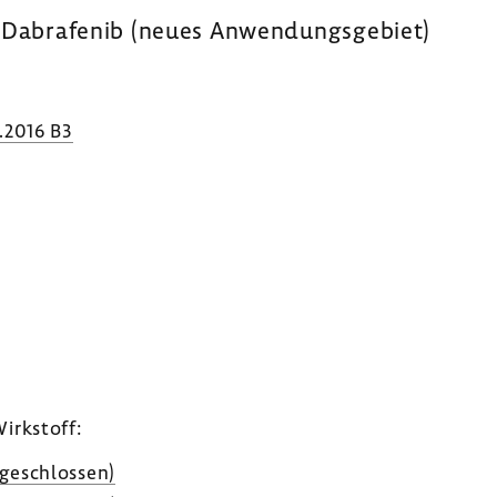
: Dabra­fenib (neues Anwen­dungs­ge­biet)
.2016 B3
irk­stoff:
ge­schlossen)