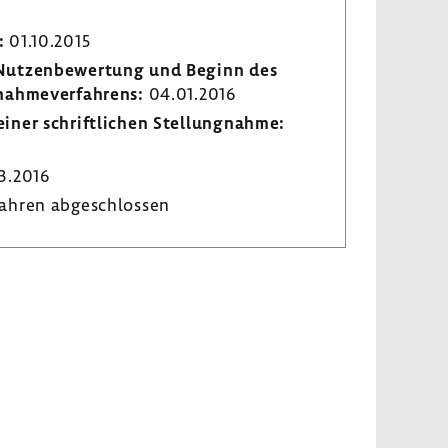
:
01.10.2015
r Nutzen­be­wer­tung und Beginn des
­nah­me­ver­fah­rens:
04.01.2016
iner schrift­li­chen Stel­lung­nahme:
3.2016
ahren abge­schlossen