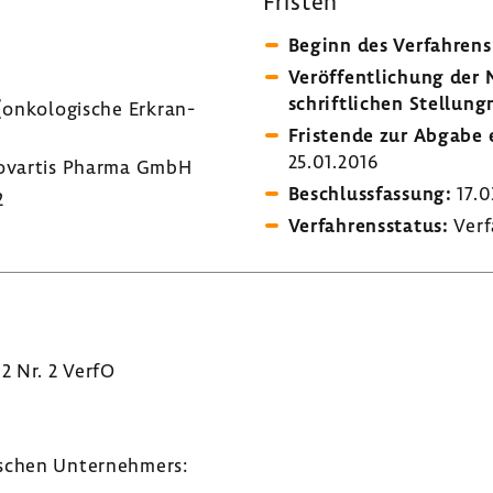
Fristen
Beginn des Verfah­rens
Veröf­fent­li­chung de
schrift­li­chen Stel­lung
nko­lo­gi­sche Erkran­
Fris­tende zur Abgabe e
25.01.2016
vartis Pharma GmbH
Beschluss­fas­sung:
17.0
2
Verfah­rens­status:
Verf
 2 Nr. 2 VerfO
­schen Unter­neh­mers: