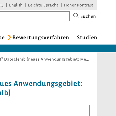
AQ
English
Leichte Sprache
Hoher Kontrast
Suchen
se
Bewer­tungs­ver­fahren
Studien
Nutzenbewertungsverfahren zum Wirkstoff Dabrafenib (neues Anwendungsgebiet: Melanom, BRAF-V600-Mutation, Kombination mit Trametinib)
eues Anwen­dungs­ge­biet:
ib)