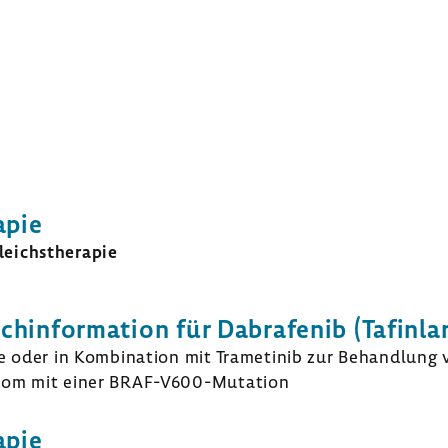
apie
eichs­the­rapie
­in­for­ma­tion für Dabra­fenib (Tafinlar
ie oder in Kombi­na­tion mit Trame­tinib zur Behand­lung
nom mit einer BRAF-​V600-Mutation
apie