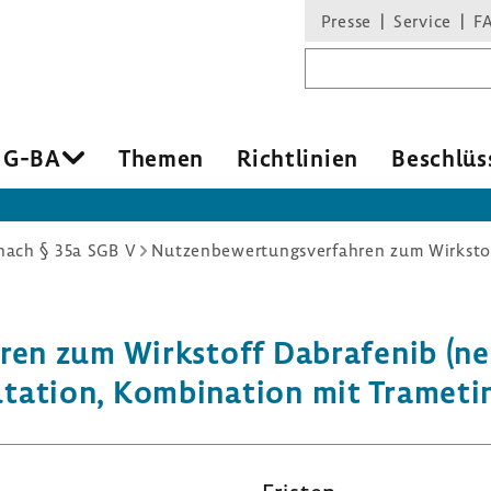
Presse
Service
F
Suchbegriff
 G-BA
Themen
Richt­li­nien
Beschlüs
ach § 35a SGB V
hren zum Wirk­stoff Dabra­fenib (n
tion, Kombi­na­tion mit Trame­tin