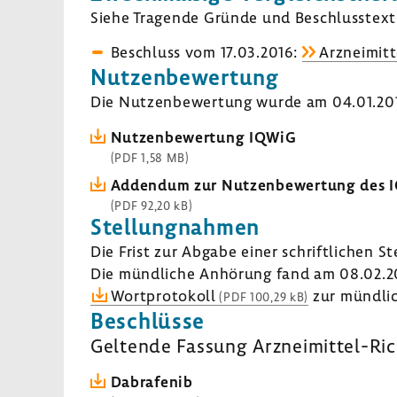
Siehe Tragende Gründe und Beschluss­text 
Beschluss vom 17.03.2016:
Arzneimitt
Nutzen­be­wer­tung
Die Nutzen­be­wer­tung wurde am 04.01.2016
Nutzen­be­wer­tung IQWiG
(PDF 1,58 MB)
Addendum zur Nutzen­be­wer­tung des 
(PDF 92,20 kB)
Stel­lung­nahmen
Die Frist zur Abgabe einer schrift­li­chen S
Die münd­liche Anhö­rung fand am 08.02.20
Wort­pro­to­koll
zur münd­li­
(PDF 100,29 kB)
Beschlüsse
Geltende Fassung Arzneimittel-​Ric
Dabra­fenib