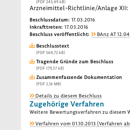
(PDF 245,49 kB)
Arzneimittel-​Richtlinie/Anlage XII
Beschluss­datum:
17.03.2016
Inkraft­treten:
17.03.2016
Beschluss veröf­fent­licht:
BAnz AT 12.04
Beschluss­text
(PDF 564,72 kB)
Tragende Gründe zum Beschluss
(PDF 179,37 kB)
Zusam­men­fas­sende Doku­men­ta­tion
(PDF 2,16 MB)
Details zu diesem Beschluss
Zuge­hö­rige Verfahren
Weitere Bewer­tungs­ver­fahren zu diesem W
Verfahren vom 01.10.2013 (Verfahren ab