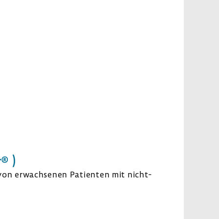
® )
 von erwach­senen Pati­enten mit nicht-​