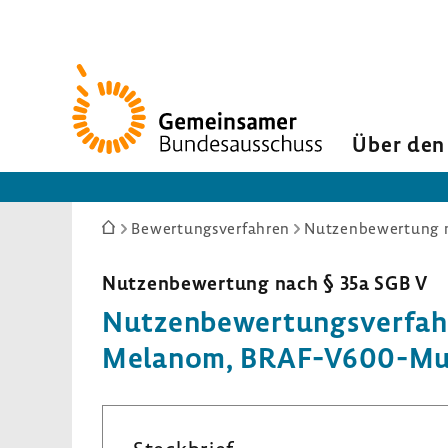
Zur
Startseite
Über den
Sie
Bewertungsverfahren
Nutzenbewertung n
sind
hier:
Nutzen­be­wer­tung nach § 35a SGB V
Nutzen­be­wer­tungs­ver­fa
Melanom, BRAF-​V600-Muta