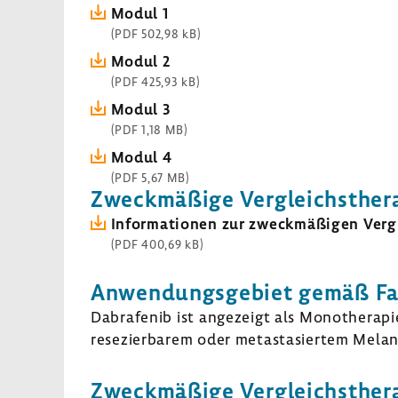
Modul 1
(PDF 502,98 kB)
Modul 2
(PDF 425,93 kB)
Modul 3
(PDF 1,18 MB)
Modul 4
(PDF 5,67 MB)
Zweck­mä­ßige Vergleichs­the­r
Infor­ma­tionen zur zweck­mä­ßigen Vergl
(PDF 400,69 kB)
Anwen­dungs­ge­biet gemäß Fach
Dabra­fenib ist ange­zeigt als Mono­the­rap
resezierbarem oder meta­stasiertem Mela
Zweck­mä­ßige Vergleichs­the­r