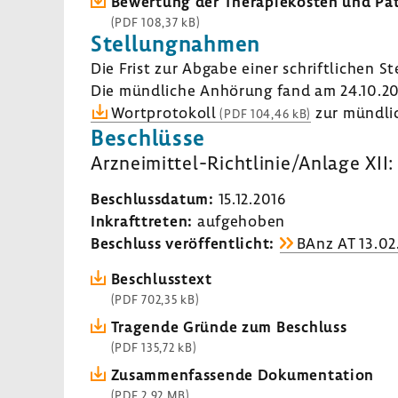
Bewer­tung der Thera­pie­kosten und Pat
(PDF 108,37 kB)
Stel­lung­nahmen
Die Frist zur Abgabe einer schrift­li­chen S
Die münd­liche Anhö­rung fand am 24.10.20
Wort­pro­to­koll
zur münd­li
(PDF 104,46 kB)
Beschlüsse
Arzneimittel-​Richtlinie/Anlage XII:
Beschluss­datum:
15.12.2016
Inkraft­treten:
aufge­hoben
Beschluss veröf­fent­licht:
BAnz AT 13.02
Beschluss­text
(PDF 702,35 kB)
Tragende Gründe zum Beschluss
(PDF 135,72 kB)
Zusam­men­fas­sende Doku­men­ta­tion
(PDF 2,92 MB)