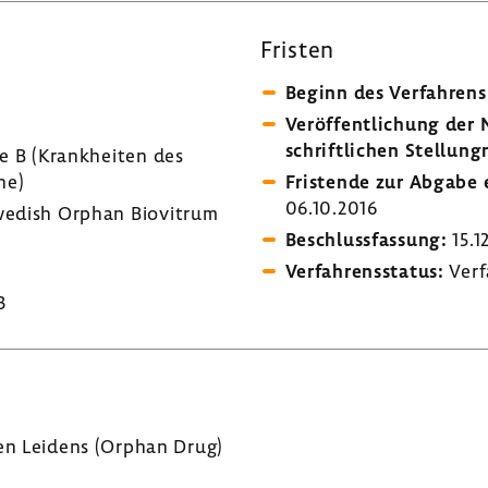
Fristen
Beginn des Verfah­rens
Veröf­fent­li­chung de
schrift­li­chen Stel­lung
e B (Krank­heiten des
ne)
Fris­tende zur Abgabe e
06.10.2016
edish Orphan Biovi­trum
Beschluss­fas­sung:
15.1
Verfah­rens­status:
Verf
3
nen Leidens (Orphan Drug)