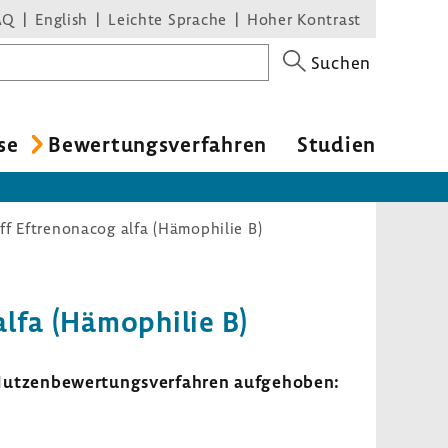
AQ
English
Leichte Sprache
Hoher Kontrast
Suchen
se
Bewer­tungs­ver­fahren
Studien
f Eftrenonacog alfa (Hämophilie B)
alfa (Hämo­philie B)
tzen­be­wer­tungs­ver­fahren aufge­hoben: