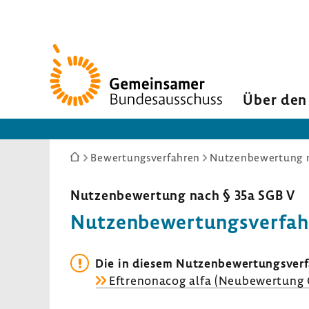
Zur
Startseite
Über den
Sie
Bewertungsverfahren
Nutzenbewertung n
sind
hier:
Nutzen­be­wer­tung nach § 35a SGB V
Nutzen­be­wer­tungs­ver­fa
Die in diesem Nutzen­be­wer­tungs­ver
Eftre­no­nacog alfa (Neube­wer­tun