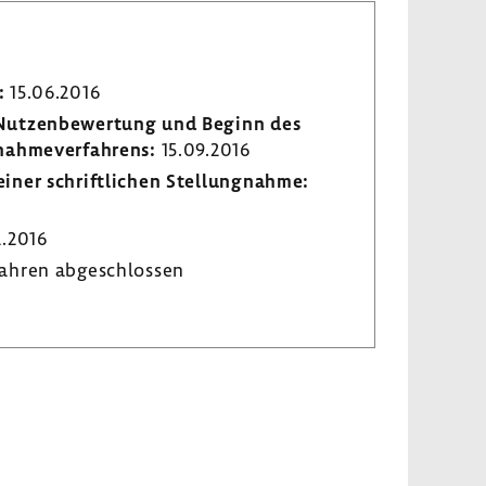
:
15.06.2016
r Nutzen­be­wer­tung und Beginn des
­nah­me­ver­fah­rens:
15.09.2016
iner schrift­li­chen Stel­lung­nahme:
2.2016
ahren abge­schlossen