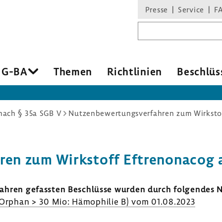
Presse
Service
F
Suchbegriff
 G-BA
Themen
Richt­li­nien
Beschlüs
ach § 35a SGB V
Nutzenbewertungsverfahren zum Wirkstof
hren zum Wirk­stoff Eftre­no­nacog 
­fahren gefassten Beschlüsse wurden durch folgendes Nu
g Orphan > 30 Mio: Hämo­philie B) vom 01.08.2023