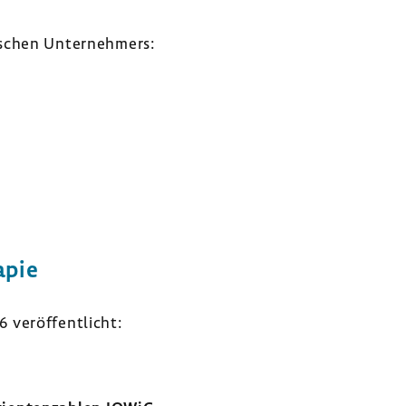
­schen Unter­neh­mers:
apie
veröf­fent­licht: