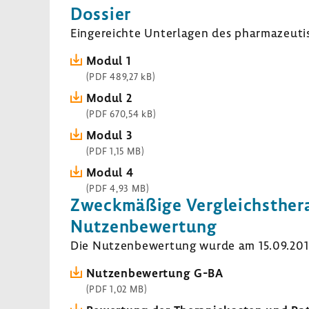
Dossier
Einge­reichte Unter­lagen des phar­ma­zeu­ti
Modul 1
(PDF 489,27 kB)
Modul 2
(PDF 670,54 kB)
Modul 3
(PDF 1,15 MB)
Modul 4
(PDF 4,93 MB)
Zweck­mä­ßige Vergleichs­the­r
Nutzen­be­wer­tung
Die Nutzen­be­wer­tung wurde am 15.09.2016 
Nutzen­be­wer­tung G-BA
(PDF 1,02 MB)