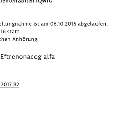
i­en­ten­zahlen IQWiG
tel­lung­nahme ist am 06.10.2016 abge­laufen.
16 statt.
­chen Anhö­rung.
 Eftre­no­nacog alfa
.2017 B2