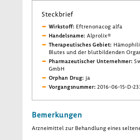
Steck­brief
Wirk­stoff:
Eftre­no­nacog alfa
Handels­name:
Alprolix®
Thera­peu­ti­sches Gebiet:
Hämo­phili
Blutes und der blut­bil­denden Orga
Phar­ma­zeu­ti­scher Unter­nehmer:
Sw
GmbH
Orphan Drug:
ja
Vorgangs­nummer:
2016-​06-15-D-23
Bemer­kungen
Arznei­mittel zur Behand­lung eines selte