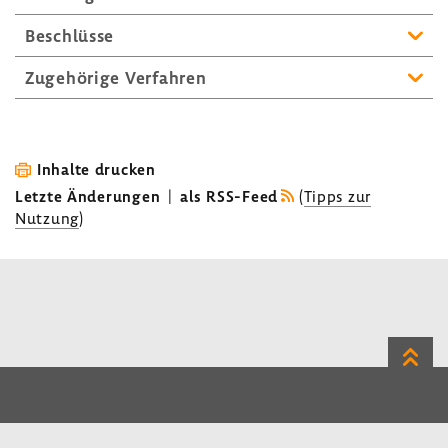
Beschlüsse
Zuge­hö­rige Verfahren
Inhalte drucken
Letzte Änderungen
|
als RSS-Feed
(
Tipps zur
Nutzung
)
Zum
Seite
LinkedIn
Instagram
Bluesky
Impressum
Datenschutz
Kontakt
Inhalt