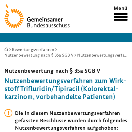
Zur
Menü
Startseite
Sie
Bewertungsverfahren
Nutzenbewertung nach § 35a SGB V
Nutzenbewertungsverfahren zum Wirkstoff Trifluridin/Tipiracil (Kolorektalkarzinom, vorbehandelte Patienten)
sind
hier:
Nutzen­be­wer­tung nach § 35a SGB V
Nutzen­be­wer­tungs­ver­fahren zum Wirk­
stoff Trif­lu­ridin/Tipi­racil (Kolo­rek­tal­
kar­zinom, vorbe­han­delte Pati­enten)
Die in diesem Nutzen­be­wer­tungs­ver­fahren
gefassten Beschlüsse wurden durch folgendes
Nutzen­be­wer­tungs­ver­fahren aufge­hoben: