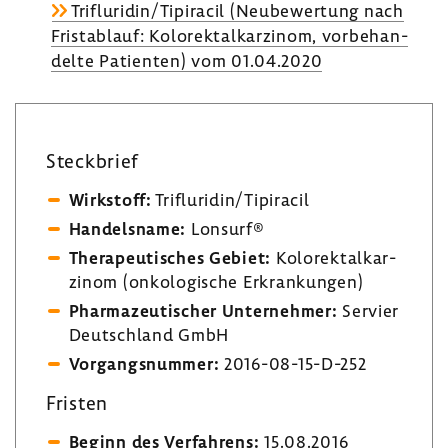
Trif­lu­ridin/Tipi­racil (Neube­wer­tung nach
Frist­ab­lauf: Kolo­rek­tal­kar­zinom, vorbe­han­
delte Pati­enten) vom 01.04.2020
Steck­brief
Wirk­stoff:
Trif­lu­ridin/Tipi­racil
Handels­name:
Lonsurf®
Thera­peu­ti­sches Gebiet:
Kolo­rek­tal­kar­
zinom (onko­lo­gi­sche Erkran­kungen)
Phar­ma­zeu­ti­scher Unter­nehmer:
Servier
Deutsch­land GmbH
Vorgangs­nummer:
2016-​08-15-D-252
Fristen
Beginn des Verfah­rens:
15.08.2016