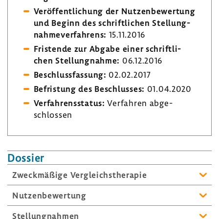
Veröf­fent­li­chung der Nutzen­be­wer­tung
und Beginn des schrift­li­chen Stel­lung­
nah­me­ver­fah­rens:
15.11.2016
Fris­tende zur Abgabe einer schrift­li­
chen Stel­lung­nahme:
06.12.2016
Beschluss­fas­sung:
02.02.2017
Befris­tung des Beschlusses:
01.04.2020
Verfah­rens­status:
Verfahren abge­
schlossen
Dossier
Zweck­mä­ßige Vergleichs­the­rapie
Nutzen­be­wer­tung
Stel­lung­nahmen