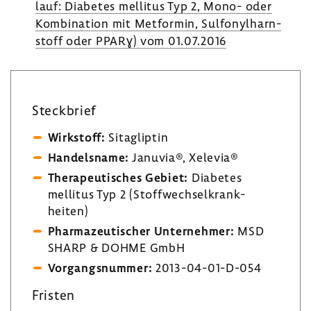
lauf: Diabetes mellitus Typ 2, Mono- oder
Kombi­na­tion mit Metformin, Sulfonyl­harn­
stoff oder PPARɣ) vom 01.07.2016
Steck­brief
Wirk­stoff:
Sita­g­liptin
Handels­name:
Januvia®, Xelevia®
Thera­peu­ti­sches Gebiet:
Diabetes
mellitus Typ 2 (Stoff­wech­sel­krank­
heiten)
Phar­ma­zeu­ti­scher Unter­nehmer:
MSD
SHARP & DOHME GmbH
Vorgangs­nummer:
2013-​04-01-D-054
Fristen