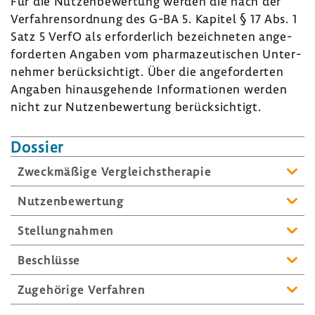
Für die Nutzen­be­wer­tung werden die nach der
Verfah­rens­ord­nung des G-BA 5. Kapitel § 17 Abs. 1
Satz 5 VerfO als erfor­der­lich bezeich­neten ange­
for­derten Angaben vom phar­ma­zeu­ti­schen Unter­
nehmer berück­sich­tigt. Über die ange­for­derten
Angaben hinaus­ge­hende Infor­ma­tionen werden
nicht zur Nutzen­be­wer­tung berück­sich­tigt.
Dossier
Zweck­mä­ßige Vergleichs­the­rapie
Nutzen­be­wer­tung
Stel­lung­nahmen
Beschlüsse
Zuge­hö­rige Verfahren