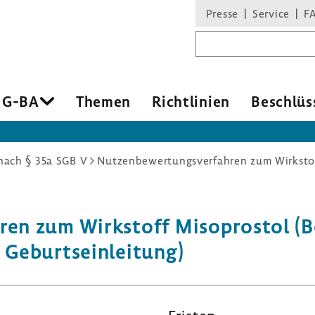
Presse
Service
F
Suchbegriff
 G-BA
Themen
Richt­li­nien
Beschlüs
ach § 35a SGB V
hren zum Wirk­stoff Miso­pro­stol (
Geburts­ein­lei­tung)