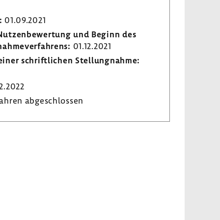
:
01.09.2021
r Nutzen­be­wer­tung und Beginn des
­nah­me­ver­fah­rens:
01.12.2021
iner schrift­li­chen Stel­lung­nahme:
2.2022
ahren abge­schlossen