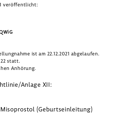
veröf­fent­licht:
IQWiG
tel­lung­nahme ist am 22.12.2021 abge­laufen.
22 statt.
chen Anhö­rung.
htlinie/Anlage XII:
Miso­pro­stol (Geburts­ein­lei­tung)