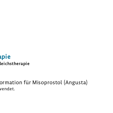
apie
eichs­the­rapie
or­ma­tion
für Miso­pro­stol (Angusta)
­wendet.