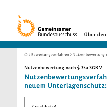
Zur
Startseite
Über den
Sie
Bewertungsverfahren
Nutzenbewertung n
sind
hier:
Nutzen­be­wer­tung nach § 35a SGB V
Nutzen­be­wer­tungs­ver­fa
neuem Unter­la­gen­schutz: 