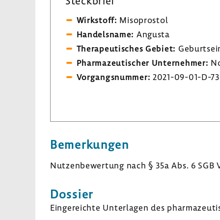
Steck­brief
Wirk­stoff:
Miso­pro­stol
Handels­name:
Angusta
Thera­peu­ti­sches Gebiet:
Geburts­ein
Phar­ma­zeu­ti­scher Unter­nehmer:
No
Vorgangs­nummer:
2021-​09-01-D-7
Bemer­kungen
Nutzen­be­wer­tung nach § 35a Abs. 6 SGB 
Dossier
Einge­reichte Unter­lagen des phar­ma­zeu­ti