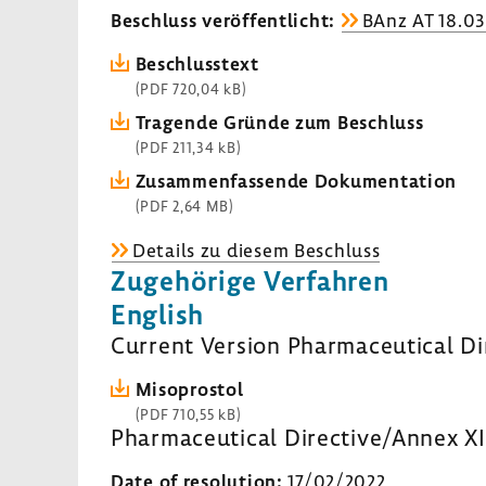
Beschluss veröf­fent­licht:
BAnz AT 18.03
Beschluss­text
(PDF 720,04 kB)
Tragende Gründe zum Beschluss
(PDF 211,34 kB)
Zusam­men­fas­sende Doku­men­ta­tion
(PDF 2,64 MB)
Details zu diesem Beschluss
Zuge­hö­rige Verfahren
English
Current Version Pharmaceutical Di
Misoprostol
(PDF 710,55 kB)
Pharmaceutical Directive/Annex XII
Date of resolution:
17/02/2022