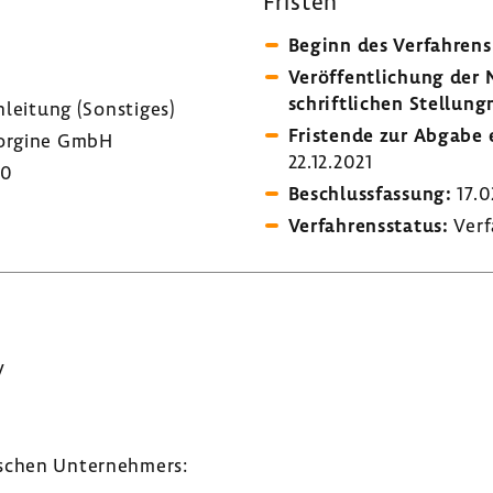
Fristen
Beginn des Verfah­rens
Veröf­fent­li­chung de
schrift­li­chen Stel­lung
­lei­tung (Sons­tiges)
Fris­tende zur Abgabe e
rgine GmbH
22.12.2021
30
Beschluss­fas­sung:
17.0
Verfah­rens­status:
Verf
V
­schen Unter­neh­mers: