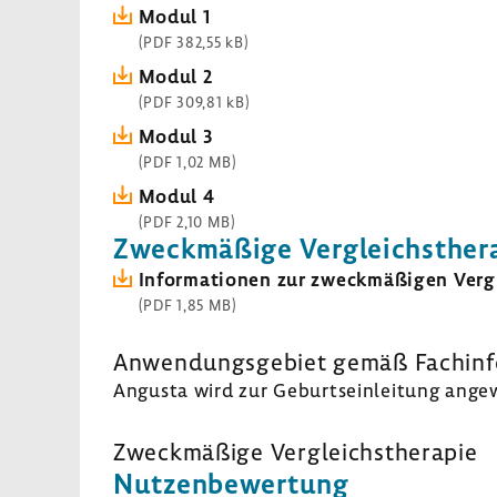
Modul 1
(PDF 382,55 kB)
Modul 2
(PDF 309,81 kB)
Modul 3
(PDF 1,02 MB)
Modul 4
(PDF 2,10 MB)
Zweck­mä­ßige Vergleichs­the­r
Infor­ma­tionen zur zweck­mä­ßigen Vergl
(PDF 1,85 MB)
Anwen­dungs­ge­biet gemäß Fach­in­f
Angusta wird zur Geburts­ein­lei­tung ange
Zweck­mä­ßige Vergleichs­the­rapie
Nutzen­be­wer­tung