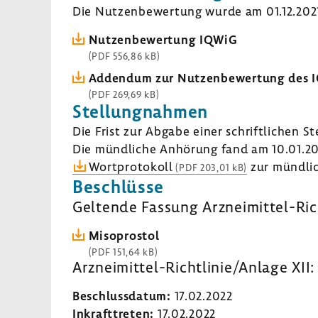
Die Nutzen­be­wer­tung wurde am 01.12.2021 
Nutzen­be­wer­tung IQWiG
(PDF 556,86 kB)
Addendum zur Nutzen­be­wer­tung des 
(PDF 269,69 kB)
Stel­lung­nahmen
Die Frist zur Abgabe einer schrift­li­chen S
Die münd­liche Anhö­rung fand am 10.01.20
Wort­pro­to­koll
zur münd­li­
(PDF 203,01 kB)
Beschlüsse
Geltende Fassung Arzneimittel-​Ric
Miso­pro­stol
(PDF 151,64 kB)
Arzneimittel-​Richtlinie/Anlage XII: 
Beschluss­datum:
17.02.2022
Inkraft­treten:
17.02.2022