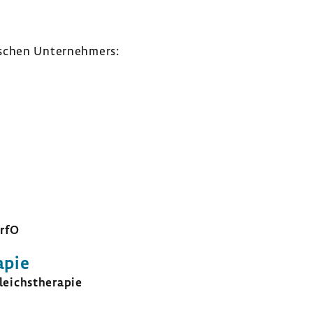
­schen Unter­neh­mers:
erfO
apie
eichs­the­rapie