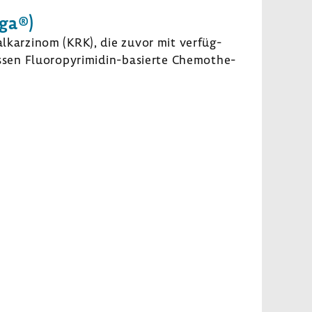
rga®)
l­kar­zinom (KRK), die zuvor mit verfüg­
ssen Fluoropyrimidin-​basierte Chemo­the­