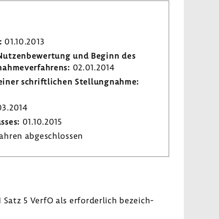
:
01.10.2013
r Nutzen­be­wer­tung und Beginn des
­nah­me­ver­fah­rens:
02.01.2014
iner schrift­li­chen Stel­lung­nahme:
03.2014
usses:
01.10.2015
ahren abge­schlossen
Satz 5 VerfO als erfor­der­lich bezeich­