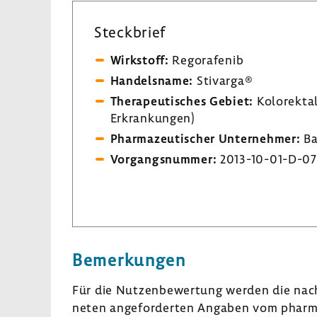
Steck­brief
Wirk­stoff:
Regora­fenib
Handels­name:
Stivarga®
Thera­peu­ti­sches Gebiet:
Kolo­rek­tal
Erkran­kungen)
Phar­ma­zeu­ti­scher Unter­nehmer:
Ba
Vorgangs­nummer:
2013-​10-01-D-07
Bemer­kungen
Für die Nutzen­be­wer­tung werden die nach 
neten ange­for­derten Angaben vom phar­ma­