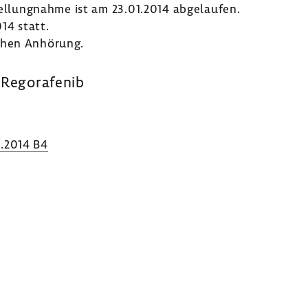
tel­lung­nahme ist am 23.01.2014 abge­laufen.
14 statt.
chen Anhö­rung.
 Regora­fenib
.2014 B4