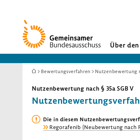
Zur
Startseite
Über den
Sie
Bewertungsverfahren
Nutzenbewertung n
sind
hier:
Nutzen­be­wer­tung nach § 35a SGB V
Nutzen­be­wer­tungs­ver­fa
Die in diesem Nutzen­be­wer­tungs­ver
Regora­fenib (Neube­wer­tung nach Fri