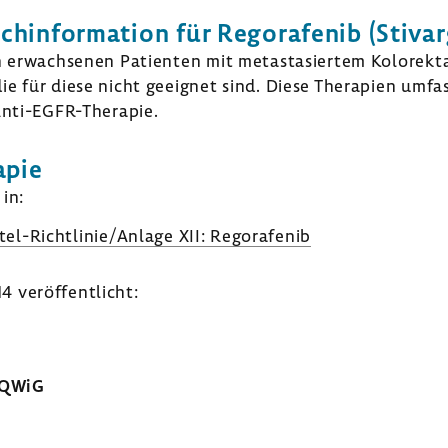
­in­for­ma­tion für Regora­fenib (Stiva
 erwach­senen Pati­enten mit meta­stasiertem Kolo­rek­ta
ie für diese nicht geeignet sind. Diese Thera­pien umfa
Anti-​EGFR-Therapie.
apie
in:
el-​Richtlinie/Anlage XII: Regora­fenib
 veröf­fent­licht:
IQWiG