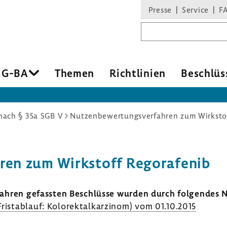
Presse
Service
F
Suchbegriff
 G-BA
Themen
Richt­li­nien
Beschlüs
ach § 35a SGB V
Nutzenbewertungsverfahren zum Wirksto
hren zum Wirk­stoff Regora­fenib
­fahren gefassten Beschlüsse wurden durch folgendes Nu
st­ab­lauf: Kolo­rek­tal­kar­zinom) vom 01.10.2015