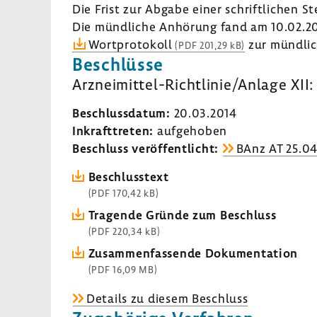
Die Frist zur Abgabe einer schrift­li­chen S
Die münd­liche Anhö­rung fand am 10.02.20
Wort­pro­to­koll
zur münd­li­
(PDF 201,29 kB)
Beschlüsse
Arzneimittel-​Richtlinie/Anlage XII:
Beschluss­datum:
20.03.2014
Inkraft­treten:
aufge­hoben
Beschluss veröf­fent­licht:
BAnz AT 25.04
Beschluss­text
(PDF 170,42 kB)
Tragende Gründe zum Beschluss
(PDF 220,34 kB)
Zusam­men­fas­sende Doku­men­ta­tion
(PDF 16,09 MB)
Details zu diesem Beschluss