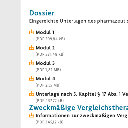
Dossier
Einge­reichte Unter­lagen des phar­ma­zeu­ti
Modul 1
(PDF 509,84 kB)
Modul 2
(PDF 581,48 kB)
Modul 3
(PDF 1,82 MB)
Modul 4
(PDF 2,55 MB)
Unter­lage nach 5. Kapitel § 17 Abs. 1 V
(PDF 437,72 kB)
Zweck­mä­ßige Vergleichs­the­r
Infor­ma­tionen zur zweck­mä­ßigen Vergl
(PDF 345,12 kB)