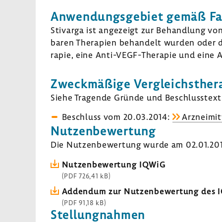
Anwen­dungs­ge­biet gemäß Fach
Stivarga ist ange­zeigt zur Behand­lung von
baren Thera­pien behan­delt wurden oder d
rapie, eine Anti-​VEGF-Therapie und eine 
Zweck­mä­ßige Vergleichs­the­r
Siehe Tragende Gründe und Beschluss­text 
Beschluss vom 20.03.2014:
Arzneimitt
Nutzen­be­wer­tung
Die Nutzen­be­wer­tung wurde am 02.01.2014
Nutzen­be­wer­tung IQWiG
(PDF 726,41 kB)
Addendum zur Nutzen­be­wer­tung des 
(PDF 91,18 kB)
Stel­lung­nahmen