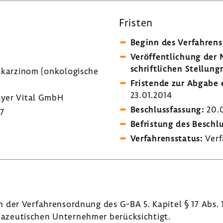
Fristen
Beginn des Verfah­rens
Veröf­fent­li­chung de
schrift­li­chen Stel­lung
­kar­zinom (onko­lo­gi­sche
Fris­tende zur Abgabe e
23.01.2014
yer Vital GmbH
Beschluss­fas­sung:
20.
7
Befris­tung des Beschl
Verfah­rens­status:
Verf
der Verfah­rens­ord­nung des G-BA 5. Kapitel § 17 Abs. 1 
zeu­ti­schen Unter­nehmer berück­sich­tigt.