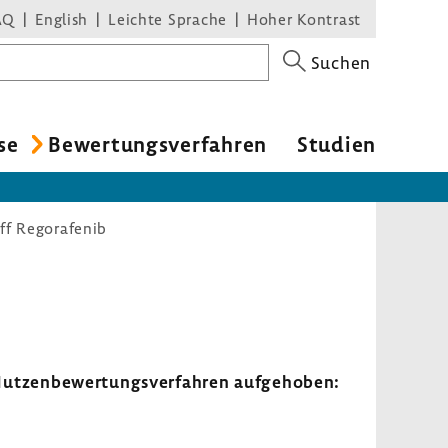
AQ
English
Leichte Sprache
Hoher Kontrast
Suchen
se
Bewer­tungs­ver­fahren
Studien
ff Regorafenib
tzen­be­wer­tungs­ver­fahren aufge­hoben: