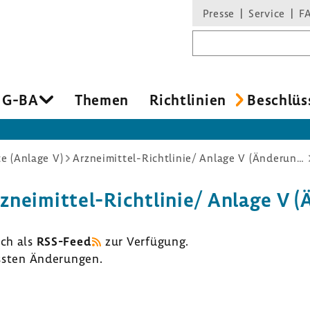
Presse
Service
F
Suchbegriff
 G-BA
Themen
Richt­li­nien
Beschlüs
e (Anlage V)
Arzneimittel-Richtlinie/ Anlage V (Änderung)
zneimittel-​Richtlinie/ Anlage V (
uch als
RSS-​Feed
zur Verfü­gung.
assten Ände­rungen.