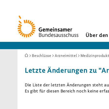
Zur
Startseite
Über den
Sie
Beschlüsse
Arzneimittel
Medizinprodukt
sind
hier:
Letzte Ände­rungen zu "Ar
Die Liste der letzten Ände­rungen steht a
Es gibt für diesen Bereich noch keine erf