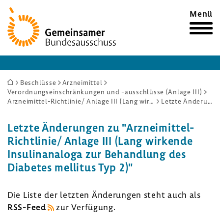
Zur
Menü
Startseite
Sie
Beschlüsse
Arzneimittel
Verordnungseinschränkungen und -ausschlüsse (Anlage III)
sind
Arzneimittel-Richtlinie/ Anlage III (Lang wirkende Insulinanaloga zur Behandlung des Diabetes mellitus Typ 2)
Letzte Änderungen
hier:
Letzte Ände­rungen zu "Arzneimittel-​
Richtlinie/ Anlage III (Lang wirkende
Insu­lin­ana­loga zur Behand­lung des
Diabetes mellitus Typ 2)"
Die Liste der letzten Ände­rungen steht auch als
RSS-​Feed
zur Verfü­gung.