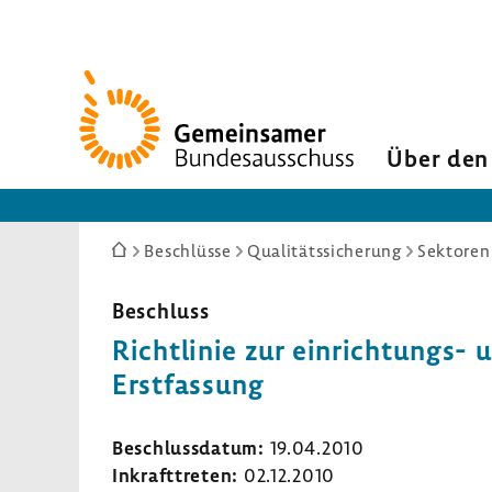
Zur
Startseite
Über den
Sie
Beschlüsse
Qualitätssicherung
Sektoren
sind
hier:
Beschluss
Richt­linie zur einrichtungs-​ u
Erst­fas­sung
Beschluss­datum:
19.04.2010
Inkraft­treten:
02.12.2010