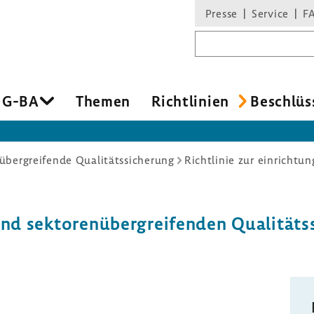
Presse
Service
F
Suchbegriff
 G-BA
Themen
Richt­li­nien
Beschlüs
übergreifende Qualitätssicherung
nd sekto­ren­über­grei­fenden Quali­täts­s