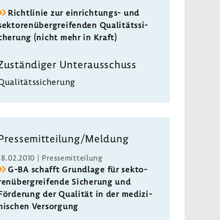
Richt­linie zur einrichtungs-​ und
sekto­ren­über­grei­fenden Quali­täts­si­
che­rung (nicht mehr in Kraft)
Zustän­diger Unter­aus­schuss
Quali­täts­si­che­rung
Pres­se­mit­tei­lung/Meldung
18.02.2010 | Pres­se­mit­tei­lung
G-BA schafft Grund­lage für sekto­
ren­über­grei­fende Siche­rung und
Förde­rung der Qualität in der medi­zi­
ni­schen Versor­gung