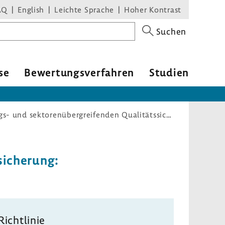
AQ
English
Leichte Sprache
Hoher Kontrast
Suchen
se
Bewer­tungs­ver­fahren
Studien
Richtlinie zur einrichtungs- und sektorenübergreifenden Qualitätssicherung: Erstfassung
i­che­rung:
Richt­linie