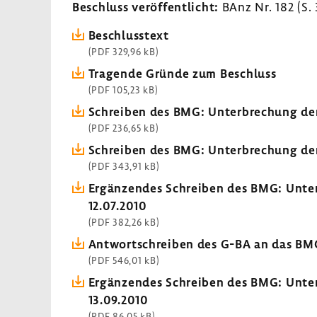
Beschluss veröf­fent­licht:
BAnz Nr. 182 (S.
Beschluss­text
(PDF 329,96 kB)
Tragende Gründe zum Beschluss
(PDF 105,23 kB)
Schreiben des BMG: Unter­bre­chung der
(PDF 236,65 kB)
Schreiben des BMG: Unter­bre­chung der
(PDF 343,91 kB)
Ergän­zendes Schreiben des BMG: Unter­
12.07.2010
(PDF 382,26 kB)
Antwort­schreiben des G-BA an das BM
(PDF 546,01 kB)
Ergän­zendes Schreiben des BMG: Unter­
13.09.2010
(PDF 86,05 kB)