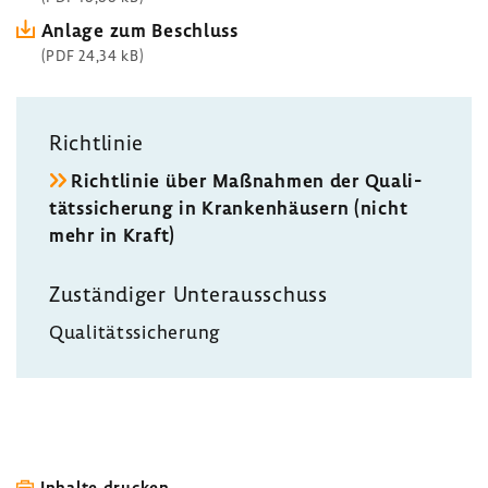
Anlage zum Beschluss
(PDF 24,34 kB)
Richt­linie
Richt­linie über Maßnahmen der Quali­
täts­si­che­rung in Kran­ken­häu­sern (nicht
mehr in Kraft)
Zustän­diger Unter­aus­schuss
Quali­täts­si­che­rung
Inhalte drucken