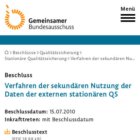
Zur
Menü
Startseite
Sie
Beschlüsse
Qualitätssicherung
Stationäre Qualitätssicherung
Verfahren der sekundären Nutzung der Daten der externen stationären QS
sind
hier:
Beschluss
Verfahren der sekun­dären Nutzung der
Daten der externen statio­nären QS
Beschluss­datum:
15.07.2010
Inkraft­treten:
mit Beschluss­datum
Beschluss­text
(PDF 18,88 kB)