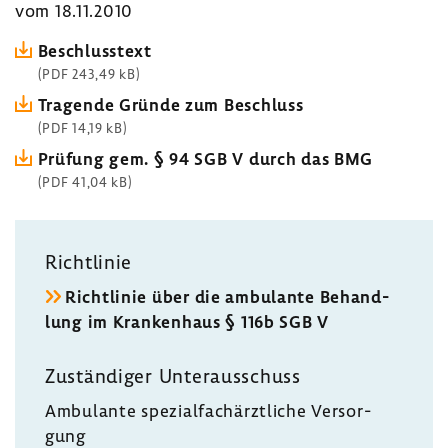
vom 18.11.2010
Beschluss­text
(PDF 243,49 kB)
Tragende Gründe zum Beschluss
(PDF 14,19 kB)
Prüfung gem. § 94 SGB V durch das BMG
(PDF 41,04 kB)
Richt­linie
Richt­linie über die ambu­lante Behand­
lung im Kran­ken­haus § 116b SGB V
Zustän­diger Unter­aus­schuss
Ambu­lante spezi­al­fach­ärzt­liche Versor­
gung