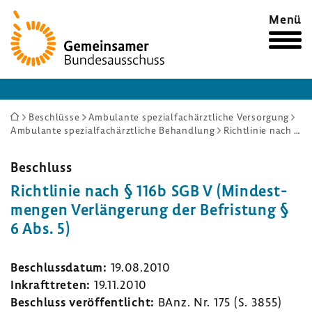
Zur
Menü
Startseite
Sie
Beschlüsse
Ambulante spezialfachärztliche Versorgung
Ambulante spezialfachärztliche Behandlung
Richtlinie nach § 116b SGB V (Mindestmengen Verlängerung der Befristung § 6 Abs. 5)
sind
hier:
Beschluss
Richt­linie nach § 116b SGB V (Mindest­
mengen Verlän­ge­rung der Befris­tung §
6 Abs. 5)
Beschluss­datum:
19.08.2010
Inkraft­treten:
19.11.2010
Beschluss veröf­fent­licht:
BAnz. Nr. 175 (S. 3855)