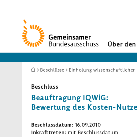
Zur
Startseite
Über den
Sie
Beschlüsse
Einholung wissenschaftlicher 
sind
hier:
Beschluss
Beauf­tra­gung IQWiG:
Bewer­tung des Kosten-​Nutz
Beschluss­datum:
16.09.2010
Inkraft­treten:
mit Beschluss­datum