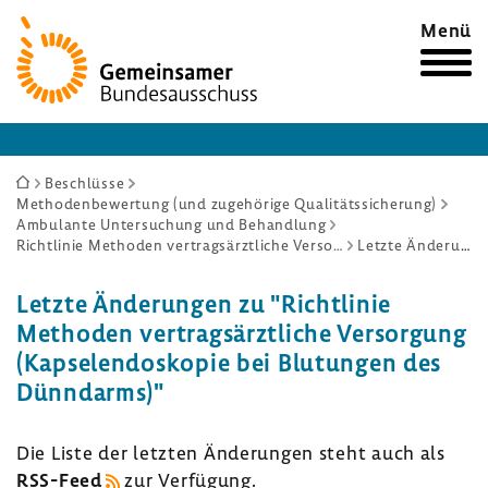
Zur
Menü
Startseite
Sie
Beschlüsse
Methodenbewertung (und zugehörige Qualitätssicherung)
sind
Ambulante Untersuchung und Behandlung
hier:
Richtlinie Methoden vertragsärztliche Versorgung (Kapselendoskopie bei Blutungen des Dünndarms)
Letzte Änderungen
Letzte Ände­rungen zu "Richt­linie
Methoden vertrags­ärzt­liche Versor­gung
(Kapse­len­do­skopie bei Blutungen des
Dünn­darms)"
Die Liste der letzten Ände­rungen steht auch als
RSS-​Feed
zur Verfü­gung.