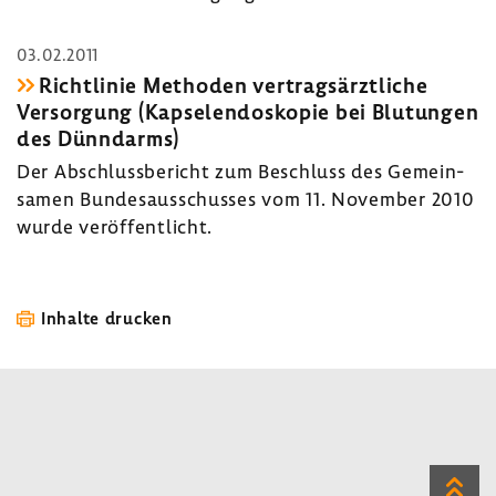
03.02.2011
Richt­linie Methoden vertrags­ärzt­liche
Versor­gung (Kapse­len­do­skopie bei Blutungen
des Dünn­darms)
Der Abschluss­be­richt zum Beschluss des Gemein­
samen Bundes­aus­schusses vom 11. November 2010
wurde veröf­fent­licht.
Inhalte drucken
Zum