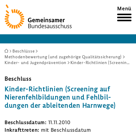
Zur
Menü
Startseite
Sie
Beschlüsse
Methodenbewertung (und zugehörige Qualitätssicherung)
sind
Kinder- und Jugendprävention
Kinder-Richtlinien (Screening auf Nierenfehlbildungen und Fehlbildungen der ableitenden Harnwege)
hier:
Beschluss
Kinder-​Richtlinien (Scree­ning auf
Nieren­fehl­bil­dungen und Fehl­bil­
dungen der ablei­tenden Harn­wege)
Beschluss­datum:
11.11.2010
Inkraft­treten:
mit Beschluss­datum