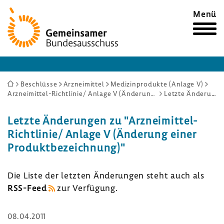
Zur
Menü
Startseite
Sie
Beschlüsse
Arzneimittel
Medizinprodukte (Anlage V)
Arzneimittel-Richtlinie/ Anlage V (Änderung einer Produktbezeichnung)
Letzte Änderungen
sind
hier:
Letzte Ände­rungen zu "Arzneimittel-​
Richtlinie/ Anlage V (Ände­rung einer
Produkt­be­zeich­nung)"
Die Liste der letzten Ände­rungen steht auch als
RSS-​Feed
zur Verfü­gung.
08.04.2011