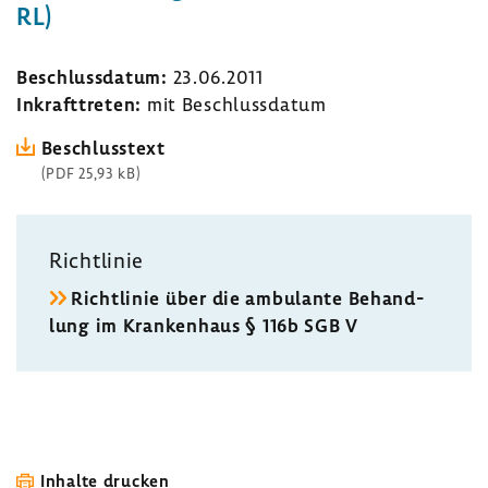
RL)
Beschluss­datum:
23.06.2011
Inkraft­treten:
mit Beschluss­datum
Beschluss­text
(PDF 25,93 kB)
Richt­linie
Richt­linie über die ambu­lante Behand­
lung im Kran­ken­haus § 116b SGB V
Inhalte drucken