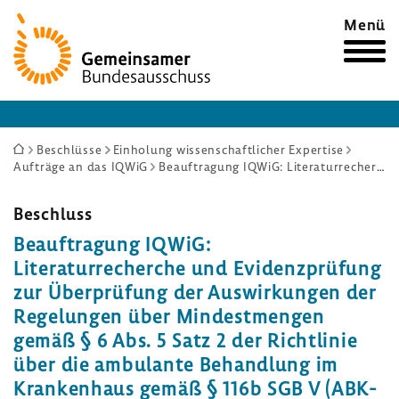
Zur
Menü
Startseite
Sie
Beschlüsse
Einholung wissenschaftlicher Expertise
Aufträge an das IQWiG
Beauftragung IQWiG: Literaturrecherche und Evidenzprüfung zur Überprüfung der Auswirkungen der Regelungen über Mindestmengen gemäß § 6 Abs. 5 Satz 2 der Richtlinie über die ambulante Behandlung im Krankenhaus gemäß § 116b SGB V (ABK-RL)
sind
hier:
Beschluss
Beauf­tra­gung IQWiG:
Lite­ra­tur­re­cherche und Evidenz­prü­fung
zur Über­prü­fung der Auswir­kungen der
Rege­lungen über Mindest­mengen
gemäß § 6 Abs. 5 Satz 2 der Richt­linie
über die ambu­lante Behand­lung im
Kran­ken­haus gemäß § 116b SGB V (ABK-