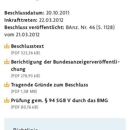
Beschluss­datum:
20.10.2011
Inkraft­treten:
22.03.2012
Beschluss veröf­fent­licht:
BAnz. Nr. 46 (S. 1128)
vom 21.03.2012
Beschluss­text
(PDF 323,36 kB)
Berich­ti­gung der Bundes­an­zei­ger­ver­öf­fent­li­
chung
(PDF 278,93 kB)
Tragende Gründe zum Beschluss
(PDF 1,08 MB)
Prüfung gem. § 94 SGB V durch das BMG
(PDF 80,76 kB)