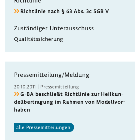
Richt­linie
Richt­linie nach § 63 Abs. 3c SGB V
Zustän­diger Unter­aus­schuss
Quali­täts­si­che­rung
Pres­se­mit­tei­lung/Meldung
20.10.2011 | Pres­se­mit­tei­lung
G-BA beschließt Richt­linie zur Heil­kun­
de­über­tra­gung im Rahmen von Modell­vor­
haben
alle Pres­se­mit­tei­lungen