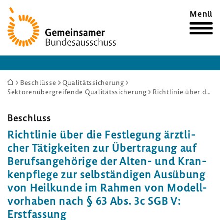
Zur
Menü
Startseite
Sie
Beschlüsse
Qualitätssicherung
Sektorenübergreifende Qualitätssicherung
Richtlinie über die Festlegung ärztlicher Tätigkeiten zur Übertragung auf Berufsangehörige der Alten- und Krankenpflege zur selbständigen Ausübung von Heilkunde im Rahmen von Modellvorhaben nach § 63 Abs. 3c SGB V: Erstfassung
sind
hier:
Beschluss
Richt­linie über die Fest­le­gung ärzt­li­
cher Tätig­keiten zur Über­tra­gung auf
Berufs­an­ge­hö­rige der Alten- und Kran­
ken­pflege zur selb­stän­digen Ausübung
von Heil­kunde im Rahmen von Modell­
vor­haben nach § 63 Abs. 3c SGB V:
Erst­fas­sung