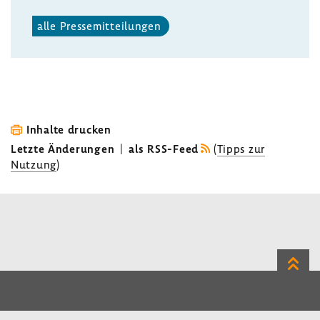
alle Pres­se­mit­tei­lungen
Inhalte drucken
Letzte Änderungen
|
als RSS-Feed
(
Tipps zur
Nutzung
)
Zum
Seite
LinkedIn
Instagram
Bluesky