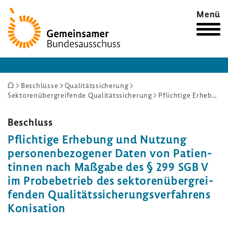
Zur
Menü
Startseite
Sie
Beschlüsse
Qualitätssicherung
Sektorenübergreifende Qualitätssicherung
Pflichtige Erhebung und Nutzung personenbezogener Daten von Patientinnen nach Maßgabe des § 299 SGB V im Probebetrieb des sektorenübergreifenden Qualitätssicherungsverfahrens Konisation
sind
hier:
Beschluss
Pflich­tige Erhe­bung und Nutzung
perso­nen­be­zo­gener Daten von Pati­en­
tinnen nach Maßgabe des § 299 SGB V
im Probe­be­trieb des sekto­ren­über­grei­
fenden Quali­täts­si­che­rungs­ver­fah­rens
Koni­sa­tion