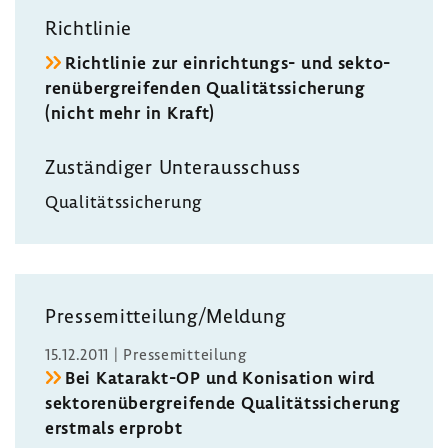
Richt­linie
Richt­linie zur einrichtungs-​ und sekto­
ren­über­grei­fenden Quali­täts­si­che­rung
(nicht mehr in Kraft)
Zustän­diger Unter­aus­schuss
Quali­täts­si­che­rung
Pres­se­mit­tei­lung/Meldung
15.12.2011 | Pres­se­mit­tei­lung
Bei Katarakt-​OP und Koni­sa­tion wird
sekto­ren­über­grei­fende Quali­täts­si­che­rung
erst­mals erprobt