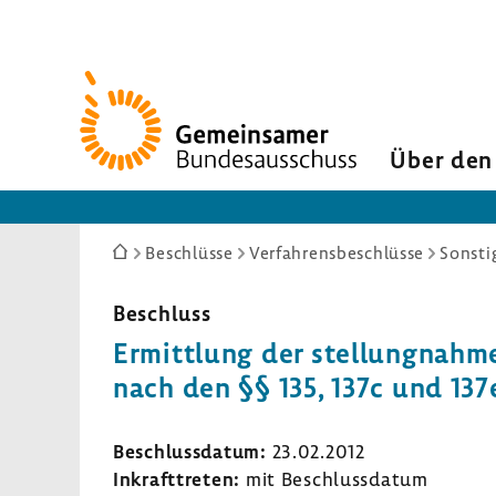
Zur
Startseite
Über den
Sie
Beschlüsse
Verfahrensbeschlüsse
Sonsti
sind
hier:
Beschluss
Ermitt­lung der stel­lung­nah­me
nach den §§ 135, 137c und 13
Beschluss­datum:
23.02.2012
Inkraft­treten:
mit Beschluss­datum