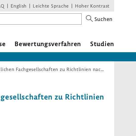
AQ
English
Leichte Sprache
Hoher Kontrast
Suchen
se
Bewer­tungs­ver­fahren
Studien
Ermittlung der stellungnahmeberechtigten wissenschaftlichen Fachgesellschaften zu Richtlinien nach den §§ 135, 137c und 137e SGB V
ge­sell­schaften zu Richt­li­nien