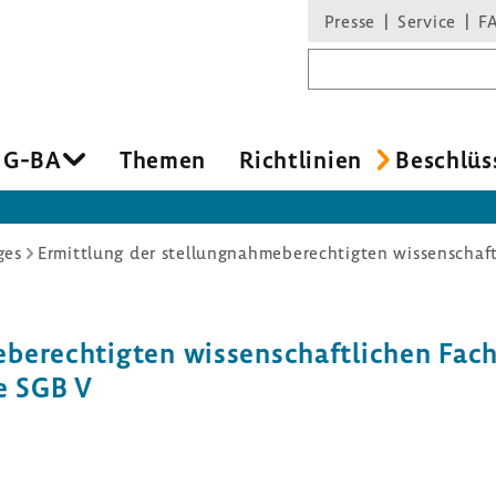
Presse
Service
F
Suchbegriff
 G-BA
Themen
Richt­li­nien
Beschlüs
ges
­be­rech­tigten wissen­schaft­li­chen Fach­
7e SGB V