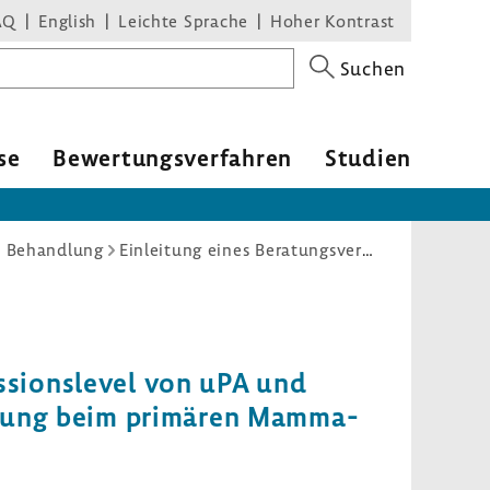
AQ
English
Leichte Sprache
Hoher Kontrast
Suchen
se
Bewer­tungs­ver­fahren
Studien
d Behandlung
Einleitung eines Beratungsverfahrens: Antrag zur Bewertung der Methode „Bestimmung der Antigenexpressionslevel von uPA und uPAI-1 durch ELISA-Test in Tumorgewebeextrakten zur Therapieplanung beim primären Mammakarzinom“ gem. § 135 Abs. 1 SGB V
­si­ons­level von uPA und
pla­nung beim primären Mamma­