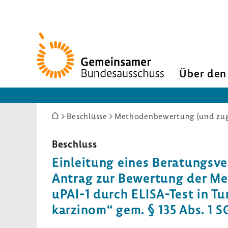
Zur
Startseite
Über den
Sie
Beschlüsse
Methodenbewertung (und zuge
sind
hier:
Beschluss
Einlei­tung eines Bera­tungs­ver
Antrag zur Bewer­tung der Met
uPAI-1 durch ELISA-​Test in T
kar­zinom“ gem. § 135 Abs. 1 S