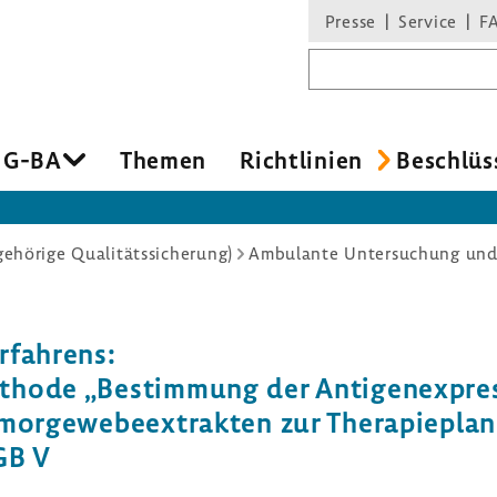
Presse
Service
F
Suchbegriff
 G-BA
Themen
Richt­li­nien
Beschlüs
hörige Qualitätssicherung)
Ambulante Untersuchung un
­fah­rens:
hode „Bestim­mung der Anti­gen­ex­pres
umor­ge­we­be­ex­trakten zur Thera­pie­
GB V