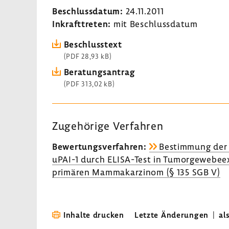
Beschluss­datum:
24.11.2011
Inkraft­treten:
mit Beschluss­datum
Beschluss­text
(PDF 28,93 kB)
Bera­tungs­an­trag
(PDF 313,02 kB)
Zuge­hö­rige Verfahren
Bewer­tungs­ver­fahren:
Bestim­mung der A
uPAI-1 durch ELISA-​Test in Tumor­ge­we­be­e
primären Mamma­kar­zinom (§ 135 SGB V)
Inhalte drucken
Letzte Änderungen
|
al