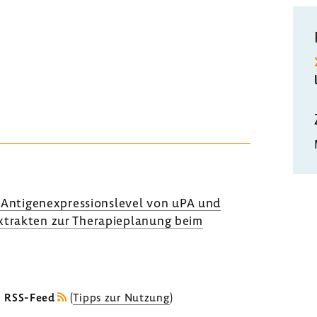
nti­gen­ex­pres­si­ons­level von uPA und
x­trakten zur Thera­pie­pla­nung beim
s RSS-Feed
(
Tipps zur Nutzung
)