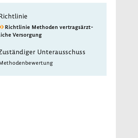
Richt­linie
Richt­linie Methoden vertrags­ärzt­
liche Versor­gung
Zustän­diger Unter­aus­schuss
Metho­den­be­wer­tung