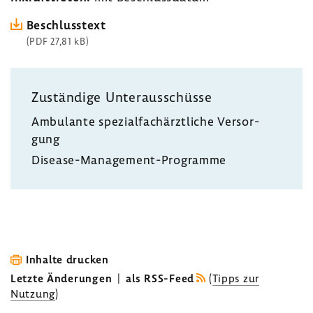
Beschluss­text
(PDF 27,81 kB)
Zustän­dige Unter­aus­schüsse
Ambu­lante spezi­al­fach­ärzt­liche Versor­
gung
Disease-​Management-Programme
Inhalte drucken
Letzte Änderungen
|
als RSS-Feed
(
Tipps zur
Nutzung
)