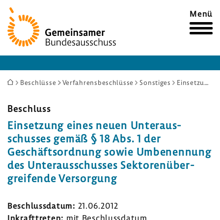
Zur
Menü
Startseite
Sie
Beschlüsse
Verfahrensbeschlüsse
Sonstiges
Einsetzung eines neuen Unterausschusses gemäß § 18 Abs. 1 der Geschäftsordnung sowie Umbenennung des Unterausschusses Sektorenübergreifende Versorgung
sind
hier:
Beschluss
Einset­zung eines neuen Unter­aus­
schusses gemäß § 18 Abs. 1 der
Geschäfts­ord­nung sowie Umbe­nen­nung
des Unter­aus­schusses Sekto­ren­über­
grei­fende Versor­gung
Beschluss­datum:
21.06.2012
Inkraft­treten:
mit Beschluss­datum