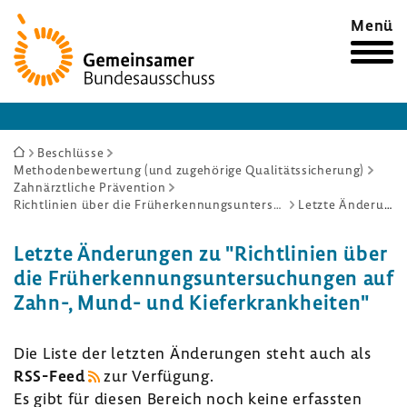
Zur
Menü
Startseite
Sie
Beschlüsse
Methodenbewertung (und zugehörige Qualitätssicherung)
sind
Zahnärztliche Prävention
hier:
Richtlinien über die Früherkennungsuntersuchungen auf Zahn-, Mund- und Kieferkrankheiten
Letzte Änderungen
Letzte Ände­rungen zu "Richt­li­nien über
die Früh­erken­nungs­un­ter­su­chungen auf
Zahn-, Mund- und Kiefer­krank­heiten"
Die Liste der letzten Ände­rungen steht auch als
RSS-​Feed
zur Verfü­gung.
Es gibt für diesen Bereich noch keine erfassten