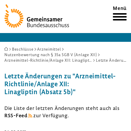
Zur
Menü
Startseite
Sie
Beschlüsse
Arzneimittel
Nutzenbewertung nach § 35a SGB V (Anlage XII)
sind
Arzneimittel-Richtlinie/Anlage XII: Linagliptin (Absatz 5b)
Letzte Änderungen
hier:
Letzte Ände­rungen zu "Arzneimittel-​
Richtlinie/Anlage XII:
Linag­liptin (Absatz 5b)"
Die Liste der letzten Ände­rungen steht auch als
RSS-​Feed
zur Verfü­gung.