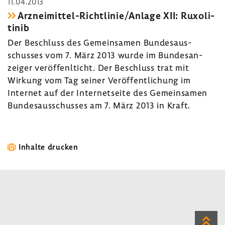
11.04.2013
Arzneimittel-​Richtlinie/Anlage XII: Ruxo­li­
t­inib
Der Beschluss des Gemein­samen Bundes­aus­
schusses vom 7. März 2013 wurde im Bundes­an­
zeiger veröf­fenlticht. Der Beschluss trat mit
Wirkung vom Tag seiner Veröf­fent­li­chung im
Internet auf der Inter­net­seite des Gemein­samen
Bundes­aus­schusses am 7. März 2013 in Kraft.
Inhalte drucken
Zum