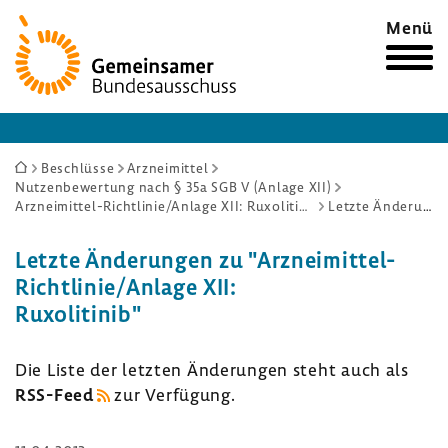
Zur
Menü
Startseite
Sie
Beschlüsse
Arzneimittel
Nutzenbewertung nach § 35a SGB V (Anlage XII)
sind
Arzneimittel-Richtlinie/Anlage XII: Ruxolitinib
Letzte Änderungen
hier:
Letzte Ände­rungen zu "Arzneimittel-​
Richtlinie/Anlage XII:
Ruxo­li­t­inib"
Die Liste der letzten Ände­rungen steht auch als
RSS-​Feed
zur Verfü­gung.