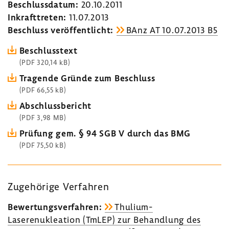
Beschluss­datum:
20.10.2011
Inkraft­treten:
11.07.2013
Beschluss veröf­fent­licht:
BAnz AT 10.07.2013 B5
Beschluss­text
(PDF 320,14 kB)
Tragende Gründe zum Beschluss
(PDF 66,55 kB)
Abschluss­be­richt
(PDF 3,98 MB)
Prüfung gem. § 94 SGB V durch das BMG
(PDF 75,50 kB)
Zuge­hö­rige Verfahren
Bewer­tungs­ver­fahren:
Thulium-​
Laserenukleation (TmLEP) zur Behand­lung des