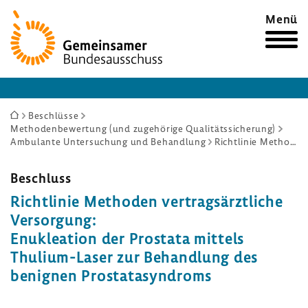
Zur
Menü
Startseite
Sie
Beschlüsse
Methodenbewertung (und zugehörige Qualitätssicherung)
sind
Ambulante Untersuchung und Behandlung
Richtlinie Methoden vertragsärztliche Versorgung: Enukleation der Prostata mittels Thulium-Laser zur Behandlung des benignen Prostatasyndroms
hier:
Beschluss
Richt­linie Methoden vertrags­ärzt­liche
Versor­gung:
Enuklea­tion der Prostata mittels
Thulium-​Laser zur Behand­lung des
benignen Prosta­ta­syn­droms