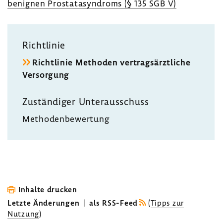
benignen Prosta­ta­syn­droms (§ 135 SGB V)
Richt­linie
Richt­linie Methoden vertrags­ärzt­liche
Versor­gung
Zustän­diger Unter­aus­schuss
Metho­den­be­wer­tung
Inhalte drucken
Letzte Änderungen
|
als RSS-Feed
(
Tipps zur
Nutzung
)