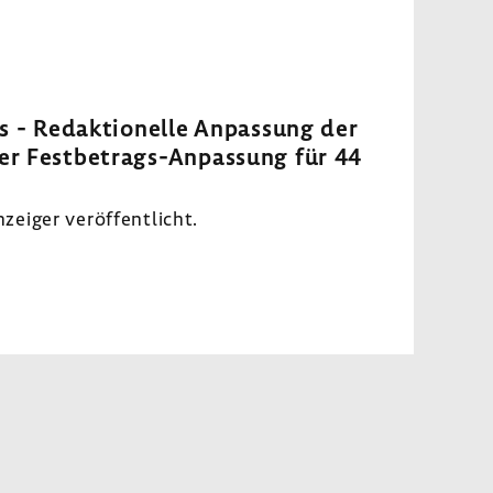
ns - Redak­tio­nelle Anpas­sung der
er Festbetrags-​Anpassung für 44
iger veröf­fent­licht.