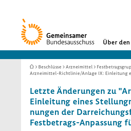
Zur
Startseite
Über den
Sie
Beschlüsse
Arzneimittel
Festbetragsgrup
sind
hier:
Letzte Ände­rungen zu "Ar
Einlei­tung eines Stel­lung
nungen der Darrei­chungs
Festbetrags-​Anpassung für