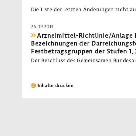
Die Liste der letzten Ände­rungen steht a
26.09.2013
Arzneimittel-​Richtlinie/Anlage IX
Bezeich­nungen der Darrei­chungs­
Fest­be­trags­gruppen der Stufen 1,
Der Beschluss des Gemein­samen Bundes­aus
Inhalte drucken