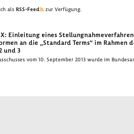
uch als
RSS-​Feed
zur Verfü­gung.
: Einlei­tung eines Stel­lung­nah­me­ver­fah­re
formen an die „Stan­dard Terms“ im Rahmen d
 2 und 3
­schusses vom 10. September 2013 wurde im Bundes­an­ze