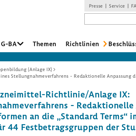
Presse
Service
F
Suchbegriff
 G-BA
Themen
Richt­li­nien
Beschlüs
penbildung (Anlage IX)
zneimittel-​Richtlinie/Anlage IX:
­nah­me­ver­fah­rens - Redak­tio­nel
­formen an die „Stan­dard Terms“ 
 44 Fest­be­trags­gruppen der Stu