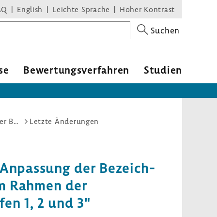
AQ
English
Leichte Sprache
Hoher Kontrast
Suchen
se
Bewer­tungs­ver­fahren
Studien
Arzneimittel-Richtlinie/Anlage IX: Einleitung eines Stellungnahmeverfahrens - Redaktionelle Anpassung der Bezeichnungen der Darreichungsformen an die „Standard Terms“ im Rahmen der Festbetrags-Anpassung für 44 Festbetragsgruppen der Stufen 1, 2 und 3
Letzte Änderungen
le Anpas­sung der Bezeich­
im Rahmen der
fen 1, 2 und 3"