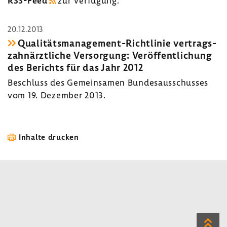
RSS-​Feed
zur Verfü­gung.
20.12.2013
Qualitätsmanagement-​Richtlinie vertrags­
zahn­ärzt­liche Versor­gung: Veröf­fent­li­chung
des Berichts für das Jahr 2012
Beschluss des Gemein­samen Bundes­aus­schusses
vom 19. Dezember 2013.
Inhalte drucken
Zum