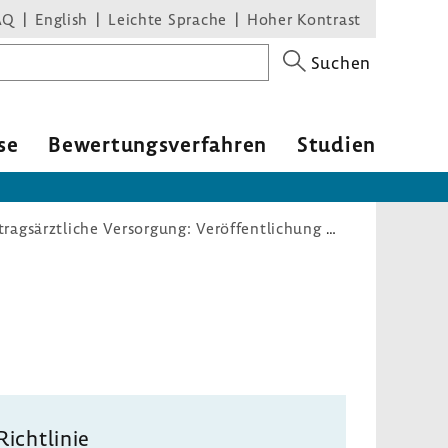
AQ
English
Leichte Sprache
Hoher Kontrast
Suchen
se
Bewer­tungs­ver­fahren
Studien
Qualitätsmanagement-Richtlinie vertragsärztliche Versorgung: Veröffentlichung des Berichts der KBV
Richt­linie