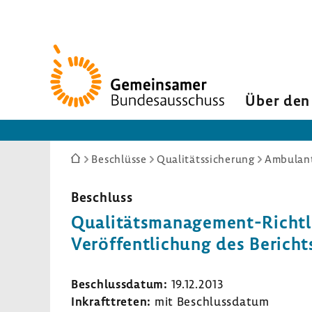
Zur
Startseite
Über den
Sie
Beschlüsse
Qualitätssicherung
Ambulant
sind
hier:
Beschluss
Qualitätsmanagement-​Richtlin
Veröf­fent­li­chung des Berich
Beschluss­datum:
19.12.2013
Inkraft­treten:
mit Beschluss­datum