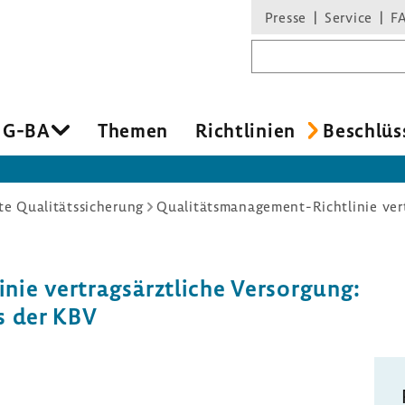
Presse
Service
F
Suchbegriff
 G-BA
Themen
Richt­li­nien
Beschlüs
e Qualitätssicherung
ie vertrags­ärzt­liche Versor­gung:
ts der KBV