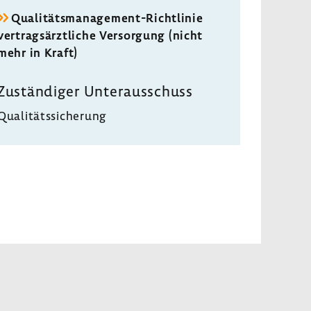
Qualitätsmanagement-​Richtlinie
vertrags­ärzt­liche Versor­gung (nicht
mehr in Kraft)
Zustän­diger Unter­aus­schuss
Quali­täts­si­che­rung