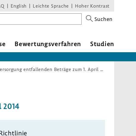
AQ
English
Leichte Sprache
Hoher Kontrast
Suchen
se
Bewer­tungs­ver­fahren
Studien
Festzuschuss-Richtlinie: Höhe der auf die Regelversorgung entfallenden Beträge zum 1. April 2014
l 2014
Richt­linie