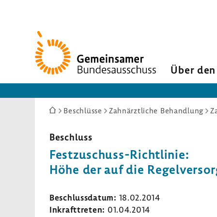
Zur
Startseite
Über den
Sie
Beschlüsse
Zahnärztliche Behandlung
Z
sind
hier:
Beschluss
Festzuschuss-​Richtlinie:
Höhe der auf die Regel­ver­sor
Beschluss­datum:
18.02.2014
Inkraft­treten:
01.04.2014