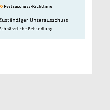
Festzuschuss-​Richtlinie
Zustän­diger Unter­aus­schuss
Zahn­ärzt­liche Behand­lung