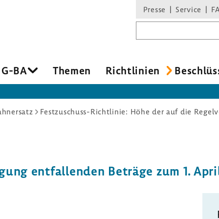
Presse
Service
F
Suchbegriff
 G-BA
Themen
Richt­li­nien
Beschlüs
ahnersatz
­gung entfal­lenden Beträge zum 1. Apri