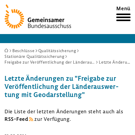
Zur
Menü
Startseite
Sie
Beschlüsse
Qualitätssicherung
Stationäre Qualitätssicherung
sind
Freigabe zur Veröffentlichung der Länderauswertung mit Geodarstellung
Letzte Änderungen
hier:
Letzte Ände­rungen zu "Frei­gabe zur
Veröf­fent­li­chung der Länder­aus­wer­
tung mit Geodar­stel­lung"
Die Liste der letzten Ände­rungen steht auch als
RSS-​Feed
zur Verfü­gung.