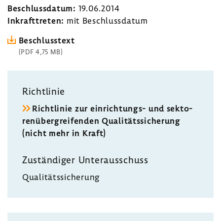
Beschluss­datum:
19.06.2014
Inkraft­treten:
mit Beschluss­datum
Beschluss­text
(PDF 4,75 MB)
Richt­linie
Richt­linie zur einrichtungs-​ und sekto­
ren­über­grei­fenden Quali­täts­si­che­rung
(nicht mehr in Kraft)
Zustän­diger Unter­aus­schuss
Quali­täts­si­che­rung