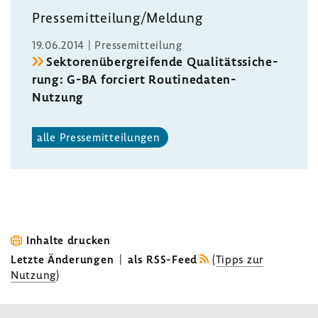
Pres­se­mit­tei­lung/Meldung
19.06.2014 | Pres­se­mit­tei­lung
Sekto­ren­über­grei­fende Quali­täts­si­che­
rung: G-BA forciert Routinedaten-​
Nutzung
alle Pres­se­mit­tei­lungen
Inhalte drucken
Letzte Änderungen
|
als RSS-Feed
(
Tipps zur
Nutzung
)