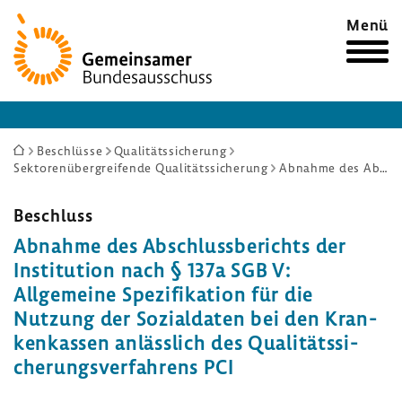
Zur
Menü
Startseite
Sie
Beschlüsse
Qualitätssicherung
Sektorenübergreifende Qualitätssicherung
Abnahme des Abschlussberichts der Institution nach § 137a SGB V: Allgemeine Spezifikation für die Nutzung der Sozialdaten bei den Krankenkassen anlässlich des Qualitätssicherungsverfahrens PCI
sind
hier:
Beschluss
Abnahme des Abschluss­be­richts der
Insti­tu­tion nach § 137a SGB V:
Allge­meine Spezi­fi­ka­tion für die
Nutzung der Sozi­al­daten bei den Kran­
ken­kassen anläss­lich des Quali­täts­si­
che­rungs­ver­fah­rens PCI