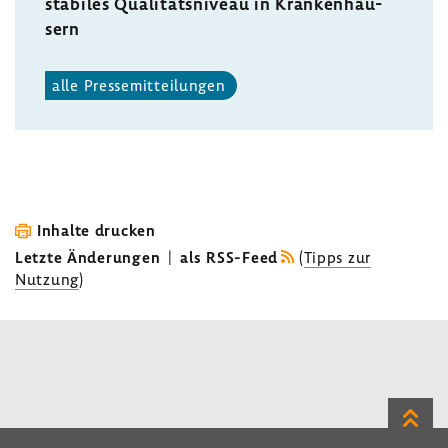
stabiles Quali­täts­ni­veau in Kran­ken­häu­
sern
alle Pres­se­mit­tei­lungen
Inhalte drucken
Letzte Änderungen
|
als RSS-Feed
(
Tipps zur
Nutzung
)
Zum
Seite