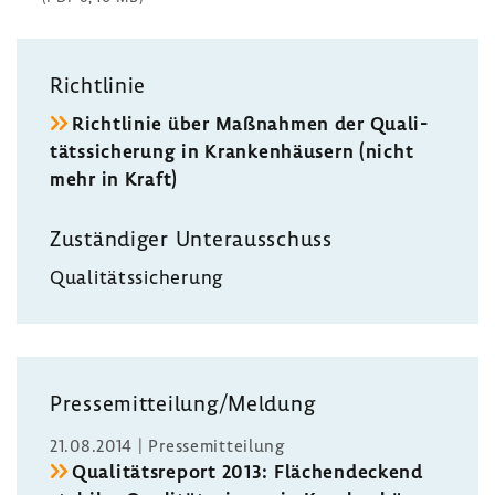
Richt­linie
Richt­linie über Maßnahmen der Quali­
täts­si­che­rung in Kran­ken­häu­sern (nicht
mehr in Kraft)
Zustän­diger Unter­aus­schuss
Quali­täts­si­che­rung
Pres­se­mit­tei­lung/Meldung
21.08.2014 | Pres­se­mit­tei­lung
Quali­täts­re­port 2013: Flächen­de­ckend