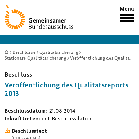
Zur
Menü
Startseite
Sie
Beschlüsse
Qualitätssicherung
Stationäre Qualitätssicherung
Veröffentlichung des Qualitätsreports 2013
sind
hier:
Beschluss
Veröf­fent­li­chung des Quali­täts­re­ports
2013
Beschluss­datum:
21.08.2014
Inkraft­treten:
mit Beschluss­datum
Beschluss­text
(PDF 6,40 MB)