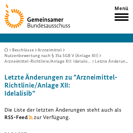
Zur
Menü
Startseite
Sie
Beschlüsse
Arzneimittel
Nutzenbewertung nach § 35a SGB V (Anlage XII)
sind
Arzneimittel-Richtlinie/Anlage XII: Idelalisib
Letzte Änderungen
hier:
Letzte Ände­rungen zu "Arzneimittel-​
Richtlinie/Anlage XII:
Idela­lisib"
Die Liste der letzten Ände­rungen steht auch als
RSS-​Feed
zur Verfü­gung.