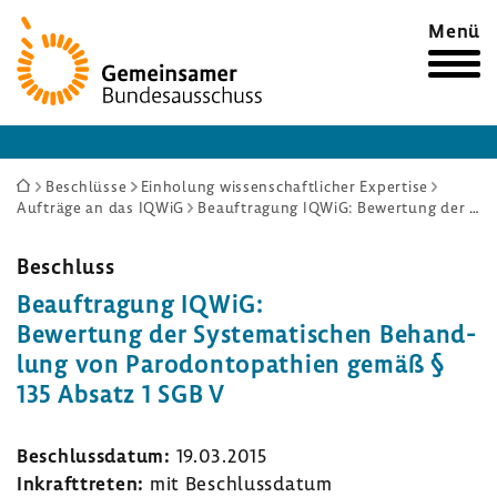
Zur
Menü
Startseite
Sie
Beschlüsse
Einholung wissenschaftlicher Expertise
Aufträge an das IQWiG
Beauftragung IQWiG: Bewertung der Systematischen Behandlung von Parodontopathien gemäß § 135 Absatz 1 SGB V
sind
hier:
Beschluss
Beauf­tra­gung IQWiG:
Bewer­tung der Syste­ma­ti­schen Behand­
lung von Parodon­topa­thien gemäß §
135 Absatz 1 SGB V
Beschluss­datum:
19.03.2015
Inkraft­treten:
mit Beschluss­datum