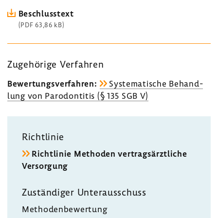
Beschluss­text
(PDF 63,86 kB)
Zuge­hö­rige Verfahren
Bewer­tungs­ver­fahren:
Syste­ma­ti­sche Behand­
lung von Parodon­titis (§ 135 SGB V)
Richt­linie
Richt­linie Methoden vertrags­ärzt­liche
Versor­gung
Zustän­diger Unter­aus­schuss
Metho­den­be­wer­tung