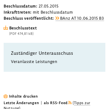
Beschluss­datum:
27.05.2015
Inkraft­treten:
mit Beschluss­datum
Beschluss veröf­fent­licht:
BAnz AT 10.06.2015 B3
Beschluss­text
(PDF 474,81 kB)
Zustän­diger Unter­aus­schuss
Veran­lasste Leis­tungen
Inhalte drucken
Letzte Änderungen
|
als RSS-Feed
(
Tipps zur
Nutzung
)