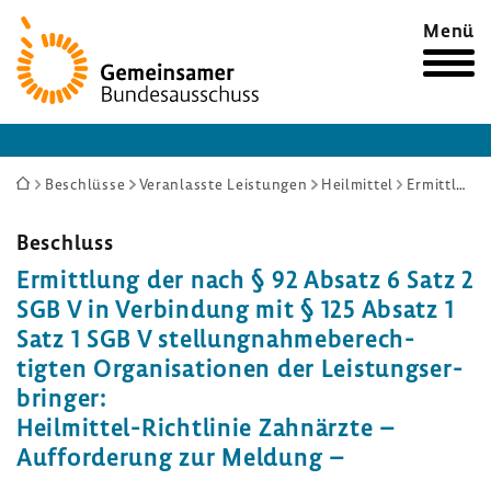
Zur
Menü
Startseite
Sie
Beschlüsse
Veranlasste Leistungen
Heilmittel
Ermittlung der nach § 92 Absatz 6 Satz 2 SGB V in Verbindung mit § 125 Absatz 1 Satz 1 SGB V stellungnahmeberechtigten Organisationen der Leistungserbringer: Heilmittel-Richtlinie Zahnärzte – Aufforderung zur Meldung –
sind
hier:
Beschluss
Ermitt­lung der nach § 92 Absatz 6 Satz 2
SGB V in Verbin­dung mit § 125 Absatz 1
Satz 1 SGB V stel­lung­nah­me­be­rech­
tigten Orga­ni­sa­tionen der Leis­tungs­er­
bringer:
Heilmittel-​Richtlinie Zahn­ärzte –
Auffor­de­rung zur Meldung –