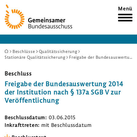
Zur
Menü
Startseite
Sie
Beschlüsse
Qualitätssicherung
Stationäre Qualitätssicherung
Freigabe der Bundesauswertung 2014 der Institution nach § 137a SGB V zur Veröffentlichung
sind
hier:
Beschluss
Frei­gabe der Bundes­aus­wer­tung 2014
der Insti­tu­tion nach § 137a SGB V zur
Veröf­fent­li­chung
Beschluss­datum:
03.06.2015
Inkraft­treten:
mit Beschluss­datum