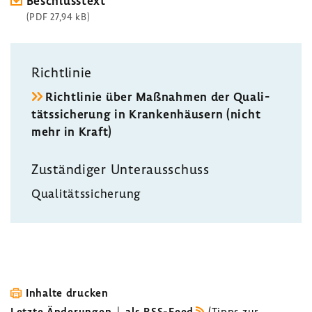
Beschluss­text
(PDF 27,94 kB)
Richt­linie
Richt­linie über Maßnahmen der Quali­
täts­si­che­rung in Kran­ken­häu­sern (nicht
mehr in Kraft)
Zustän­diger Unter­aus­schuss
Quali­täts­si­che­rung
Inhalte drucken
Letzte Änderungen
|
als RSS-Feed
(
Tipps zur