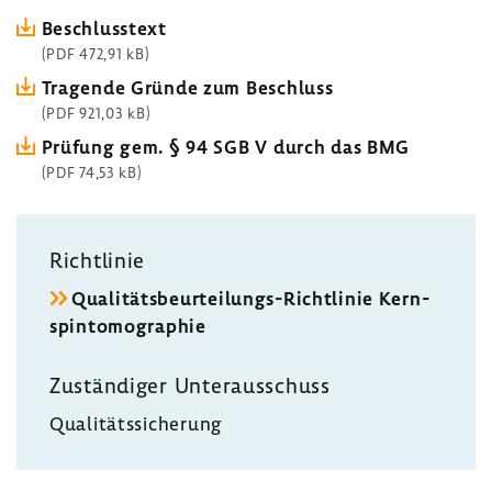
Beschluss­text
(PDF 472,91 kB)
Tragende Gründe zum Beschluss
(PDF 921,03 kB)
Prüfung gem. § 94 SGB V durch das BMG
(PDF 74,53 kB)
Richt­linie
Qualitätsbeurteilungs-​Richtlinie Kern­
spin­to­mo­gra­phie
Zustän­diger Unter­aus­schuss
Quali­täts­si­che­rung