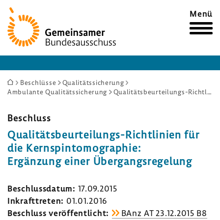
Zur
Menü
Startseite
Sie
Beschlüsse
Qualitätssicherung
Ambulante Qualitätssicherung
Qualitätsbeurteilungs-Richtlinien für die Kernspintomographie: Ergänzung einer Übergangsregelung
sind
hier:
Beschluss
Qualitätsbeurteilungs-​Richtlinien für
die Kern­spin­to­mo­gra­phie:
Ergän­zung einer Über­gangs­re­ge­lung
Beschluss­datum:
17.09.2015
Inkraft­treten:
01.01.2016
Beschluss veröf­fent­licht:
BAnz AT 23.12.2015 B8