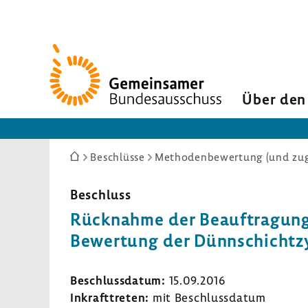
Zur
Startseite
Über den
Sie
Beschlüsse
Methodenbewertung (und zuge
sind
hier:
Beschluss
Rücknahme der Beauftragung
Bewertung der Dünnschichtzyt
Beschlussdatum:
15.09.2016
Inkrafttreten:
mit Beschlussdatum