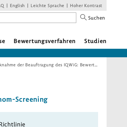
AQ
English
Leichte Sprache
Hoher Kontrast
Suchen
se
Bewertungsverfahren
Studien
Rücknahme der Beauftragung des IQWiG: Bewertung der Dünnschichtzytologie als Triage-Test im Zervixkarzinom-Screening
inom-Screening
Richtlinie