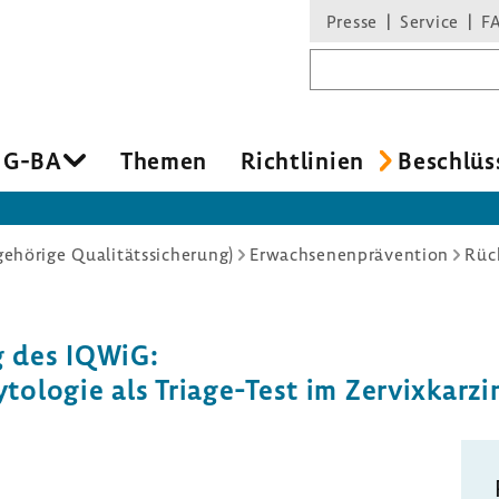
Presse
Service
F
Suchbegriff
 G-BA
Themen
Richtlinien
Beschlüs
hörige Qualitätssicherung)
Erwachsenenprävention
 des IQWiG:
ologie als Triage-Test im Zervixkarz