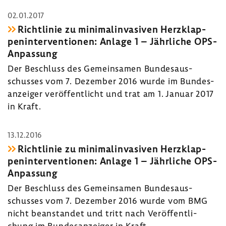
02.01.2017
Richt­linie zu mini­mal­in­va­siven Herz­klap­
pen­in­ter­ven­tionen: Anlage 1 – Jähr­liche OPS-​
Anpassung
Der Beschluss des Gemein­samen Bundes­aus­
schusses vom 7. Dezember 2016 wurde im Bundes­
an­zeiger veröf­fent­licht und trat am 1. Januar 2017
in Kraft.
13.12.2016
Richt­linie zu mini­mal­in­va­siven Herz­klap­
pen­in­ter­ven­tionen: Anlage 1 – Jähr­liche OPS-​
Anpassung
Der Beschluss des Gemein­samen Bundes­aus­
schusses vom 7. Dezember 2016 wurde vom BMG
nicht bean­standet und tritt nach Veröf­fent­li­
chung im Bundes­an­zeiger in Kraft.