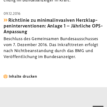
09.12.2016
Richt­linie zu mini­mal­in­va­siven Herz­klap­
pen­in­ter­ven­tionen: Anlage 1 – Jähr­liche OPS-​
Anpassung
Beschluss des Gemein­samen Bundes­aus­schusses
vom 7. Dezember 2016. Das Inkraft­treten erfolgt
nach Nicht­be­an­stan­dung durch das BMG und
Veröf­fent­li­chung im Bundes­an­zeiger.
Inhalte drucken