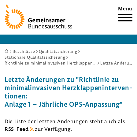
Zur
Menü
Startseite
Sie
Beschlüsse
Qualitätssicherung
Stationäre Qualitätssicherung
sind
Richtlinie zu minimalinvasiven Herzklappeninterventionen: Anlage 1 – Jährliche OPS-Anpassung
Letzte Änderungen
hier:
Letzte Ände­rungen zu "Richt­linie zu
mini­mal­in­va­siven Herz­klap­pen­in­ter­ven­
tionen:
Anlage 1 – Jähr­liche OPS-​Anpassung"
Die Liste der letzten Ände­rungen steht auch als
RSS-​Feed
zur Verfü­gung.